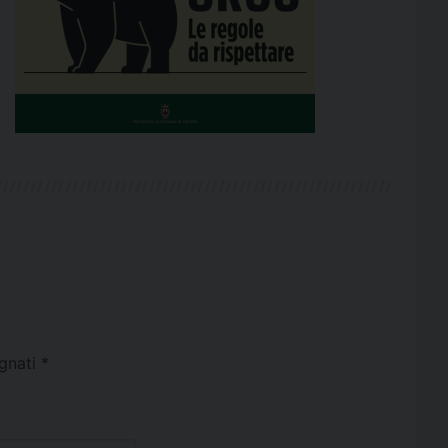
egnati
*