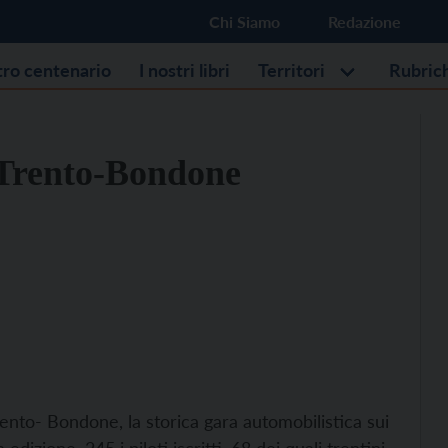
Chi Siamo
Redazione
stro centenario
I nostri libri
Territori
Rubric
 Trento-Bondone
ento- Bondone, la storica gara automobilistica sui