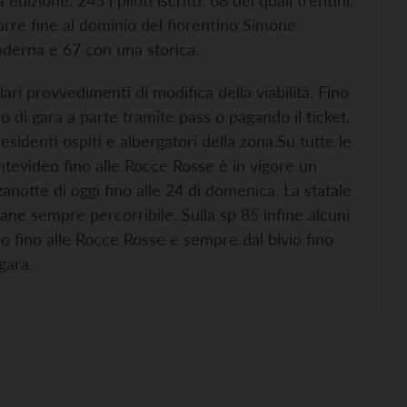
dizione. 245 i piloti iscritti. 68 dei quali trentini,
 porre fine al dominio del fiorentino Simone
oderna e 67 con una storica.
lari provvedimenti di modifica della viabilità. Fino
so di gara a parte tramite pass o pagando il ticket.
sidenti ospiti e albergatori della zona.
Su tutte le
tevideo fino alle Rocce Rosse è in vigore un
anotte di oggi fino alle 24 di domenica. La statale
ane sempre percorribile. Sulla sp 85 infine alcuni
deo fino alle Rocce Rosse e sempre dal bivio fino
 gara.