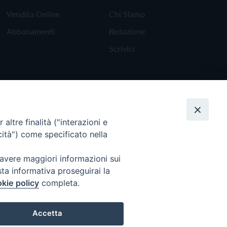
Vendita Online
Chi Siamo
Abbonamenti
Redazione
Scrivici
altre finalità ("interazioni e
cità") come specificato nella
 avere maggiori informazioni sui
sta informativa proseguirai la
kie policy
completa.
Torna all'inizio
Accetta