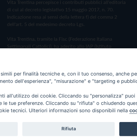
Vita Trentina percepisce i contributi pubblici all'editoria
di cui al decreto legislativo 15 maggio 2017, n. 70.
Indicazione resa ai sensi della lettera f) del comma 2
dell'art. 5 del medesimo decreto Lgs.
Vita Trentina, tramite la Fisc (Federazione Italiana
Settimanali Cattolici), ha aderito allo IAP (Istituto
dell'Autodisciplina Pubblicitaria) accettando il Codice di
Autodisciplina della Comunicazione Commerciale
imili per finalità tecniche e, con il tuo consenso, anche per 
Privacy Policy
Cookie Policy
amento dell'esperienza", "misurazione" e "targeting e pubbli
i all'utilizzo dei cookie. Cliccando su "personalizza" puoi
 Trentina Editrice
re le tue preferenze. Cliccando su "rifiuta" o chiudendo que
okie tecnici. Ulteriori informazioni sono disponibili nella
coo
Rifiuta