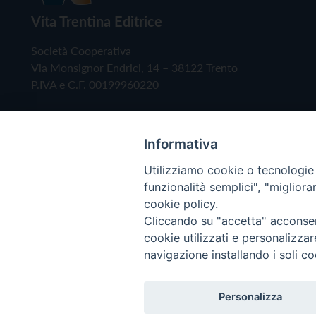
Vita Trentina Editrice
Società Cooperativa
Via Monsignor Endrici, 14 – 38122 Trento
P.IVA e C.F. 00199960220
Informativa
Utilizziamo cookie o tecnologie s
funzionalità semplici", "miglior
cookie policy.
Cliccando su "accetta" acconsent
Copyright © 2019 - Tutti i diritti riservati - Vita
cookie utilizzati e personalizza
navigazione installando i soli co
Privacy Policy
Personalizza