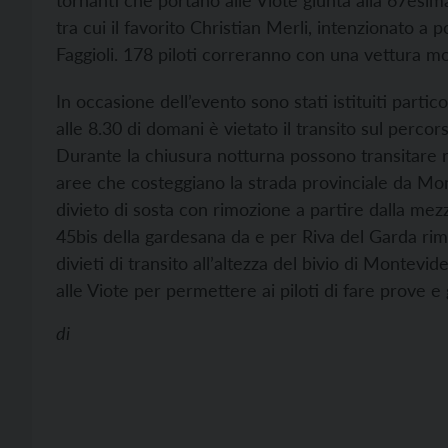
tornanti che portano alle Viote giunta alla 67esima e
tra cui il favorito Christian Merli, intenzionato a
Faggioli. 178 piloti correranno con una vettura m
In occasione dell’evento sono stati istituiti partico
alle 8.30 di domani è vietato il transito sul percor
Durante la chiusura notturna possono transitare re
aree che costeggiano la strada provinciale da Mon
divieto di sosta con rimozione a partire dalla mezz
45bis della gardesana da e per Riva del Garda rim
divieti di transito all’altezza del bivio di Montevi
alle Viote per permettere ai piloti di fare prove e
di