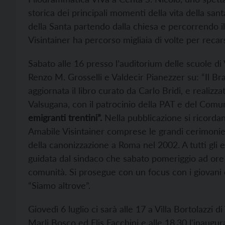
storica dei principali momenti della vita della sant
della Santa partendo dalla chiesa e percorrendo i
Visintainer ha percorso migliaia di volte per recars
Sabato alle 16 presso l’auditorium delle scuole di
Renzo M. Grosselli e Valdecir Pianezzer su: “Il Bra
aggiornata il libro curato da Carlo Bridi, e realizz
Valsugana, con il patrocinio della PAT e del Comune
emigranti trentini”.
Nella pubblicazione si ricordan
Amabile Visintainer comprese le grandi cerimonie 
della canonizzazione a Roma nel 2002. A tutti gli
guidata dal sindaco che sabato pomeriggio ad ore 1
comunità. Si prosegue con un focus con i giovani 
“Siamo altrove”.
Giovedì 6 luglio ci sarà alle 17 a Villa Bortolazzi di
Marli Bosco ed Elis Facchini e alle 18.30 l'inaug