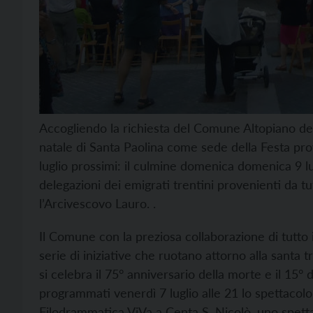
Accogliendo la richiesta del Comune Altopiano dell
natale di Santa Paolina come sede della Festa prov
luglio prossimi: il culmine domenica domenica 9 lu
delegazioni dei emigrati trentini provenienti da tu
l’Arcivescovo Lauro. .
Il Comune con la preziosa collaborazione di tutto
serie di iniziative che ruotano attorno alla santa tr
si celebra il 75° anniversario della morte e il 15° 
programmati venerdì 7 luglio alle 21 lo spettacolo
Filodrammatica ViVa a Centa S. Nicolò, uno spetta