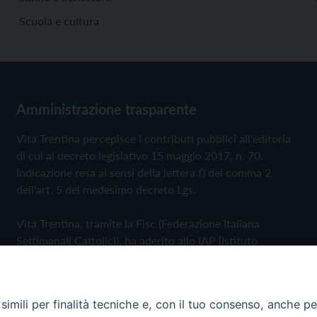
Scuola e cultura
Amministrazione trasparente
Vita Trentina percepisce i contributi pubblici all'editoria
di cui al decreto legislativo 15 maggio 2017, n. 70.
Indicazione resa ai sensi della lettera f) del comma 2
dell'art. 5 del medesimo decreto Lgs.
Vita Trentina, tramite la Fisc (Federazione Italiana
Settimanali Cattolici), ha aderito allo IAP (Istituto
dell'Autodisciplina Pubblicitaria) accettando il Codice di
Autodisciplina della Comunicazione Commerciale
imili per finalità tecniche e, con il tuo consenso, anche per 
Privacy Policy
Cookie Policy