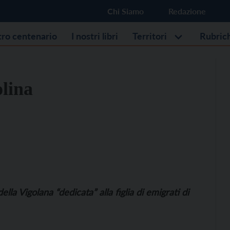
Chi Siamo
Redazione
stro centenario
I nostri libri
Territori
Rubric
olina
della Vigolana “dedicata” alla figlia di emigrati di