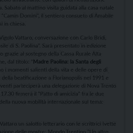
a. Sabato al mattino visita guidata alla casa natale
l “Camin Domini”, il sentiero consueto di Amabile
i in chiesa.
 Vigolo Vattaro, conversazione con Carlo Bridi,
sile di S. Paolina”. Sarà presentato in edizione
ato grazie al sostegno della Cassa Rurale Alta
, dal titolo: ”
Madre Paolina: la Santa degli
o i momenti salienti della vita e delle opere di
della beatificazione a Florianopolis nel 1991 e
 eventi parteciperà una delegazione di Nova Trento
7.30 firmerà il “Patto di amicizia” fra le due
della nuova mobilità internazionale sul tema:
 Vattaro un salotto letterario con le scrittrici Ivette
urazione delle mostre: Mondo Trentino “Un altro