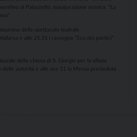
Bosentino al Palazzetto, inaugurazione mostra: “La
ano”.
nteprima della spettacolo teatrale
allarsa e alle 21.15 l rassegna “Eco dei portici”
iazzale della chiesa di S. Giorgio per la sfilata
o delle autorità e alle ore 11 la Messa presieduta