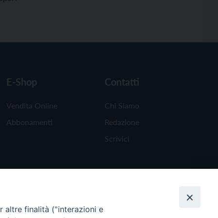
E-Shop
Contatti
Vendita Online
Chi Siamo
Abbonamenti
Redazione
Scrivici
altre finalità ("interazioni e