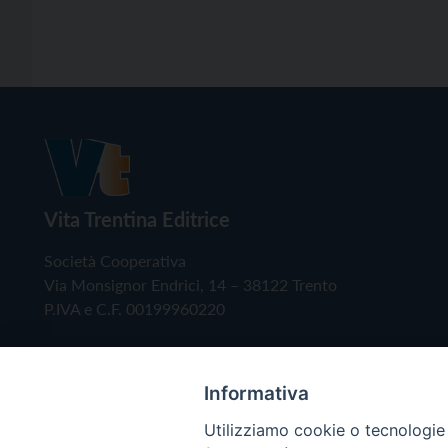
Vita Trentina Editrice
Società Cooperativa
Via Monsignor Endrici, 14 – 38122 Trento
P.IVA e C.F. 00199960220
Informativa
Utilizziamo cookie o tecnologie s