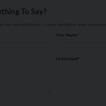
thing To Say?
mail non sarà pubblicato.
I campi obbligatori sono contrass
Your Name
*
La tua email
*