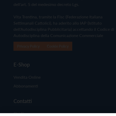
dell'art. 5 del medesimo decreto Lgs.
Vita Trentina, tramite la Fisc (Federazione Italiana
Settimanali Cattolici), ha aderito allo IAP (Istituto
dell'Autodisciplina Pubblicitaria) accettando il Codice di
Autodisciplina della Comunicazione Commerciale
Privacy Policy
Cookie Policy
E-Shop
Vendita Online
Abbonamenti
Contatti
Chi Siamo