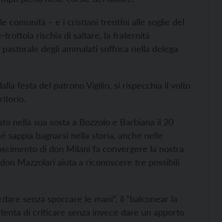
 comunità – e i cristiani trentini alle soglie del
trottola rischia di saltare, la fraternità
 pastorale degli ammalati soffoca nella delega
a festa del patrono Vigilio, si rispecchia il volto
itorio.
to nella sua sosta a Bozzolo e Barbiana il 20
sappia bagnarsi nella storia, anche nelle
onoscimento di don Milani fa convergere la nostra
i don Mazzolari aiuta a riconoscere tre possibili
ardare senza sporcare le mani”, il “balconear la
ntenta di criticare senza invece dare un apporto