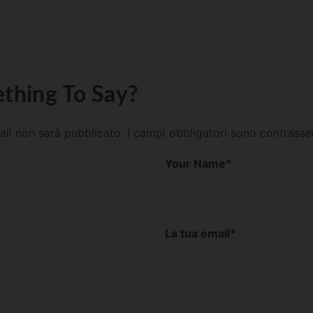
thing To Say?
mail non sarà pubblicato.
I campi obbligatori sono contrass
Your Name
*
La tua email
*