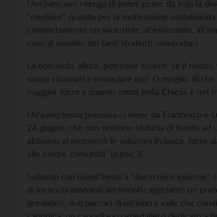
l'Arcivescovo ritenga di poter girare da solo la di
“mediare”, quanto per la motivazione sottolineata 
completamente un sacerdote all'essenziale, all'an
caso al servizio dei tanti studenti universitari.
La domanda, allora, potrebbe essere: se il nostro 
siamo chiamati a rinunciare noi? O meglio: di che
maggior forza a quanto conta nella Chiesa e nel 
Un'avvertenza preziosa ci viene da Francesco e Luc
24 giugno, che non nutrono sfiducia di fronte ad 
abbiamo al momento le soluzioni in tasca, forse s
alle nostre comunità” (a pag.3).
Soltanto con quest'invito a “discernere insieme” s
di incarichi pastorali altrimenti raggelanti: un pr
presbiteri, due parroci di un'intera valle che con
canonica, un cappellano ospedaliero dedicato a te