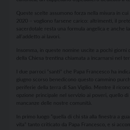
Queste scelte assumono forza nella misura in cui le
2020 – vogliono farsene carico: altrimenti, il prete-
sacerdotale resta una formula angelica e anche la
all'addetto ai lavori.
Insomma, in queste nomine uscite a pochi giorni dall
della Chiesa trentina chiamata a incarnarsi nel terr
I due parroci “santi” che Papa Francesco ha indica
giugno scorso benedicono questo cammino purché 
periferie della terra di San Vigilio. Mentre il ric
opzione principale nel servizio ai poveri, quello d
mancanze delle nostre comunità.
In primo luogo “quella di chi sta alla finestra a gu
vita” tanto criticato da Papa Francesco, e si acco