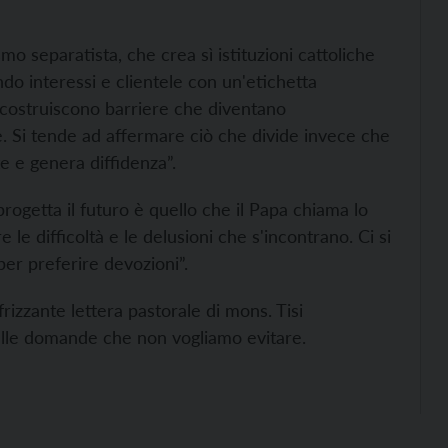
o separatista, che crea sì istituzioni cattoliche
do interessi e clientele con un'etichetta
i costruiscono barriere che diventano
. Si tende ad affermare ciò che divide invece che
 e genera diffidenza”.
progetta il futuro è quello che il Papa chiama lo
re le difficoltà e le delusioni che s'incontrano. Ci si
er preferire devozioni”.
frizzante lettera pastorale di mons. Tisi
 alle domande che non vogliamo evitare.