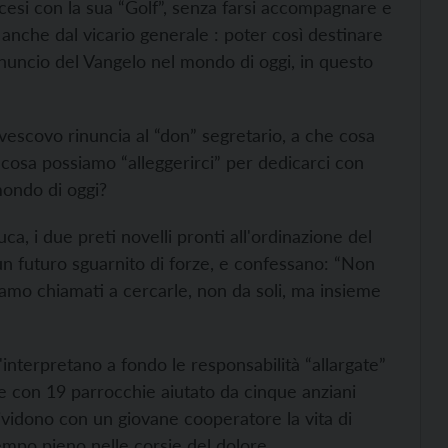
ocesi con la sua “Golf”, senza farsi accompagnare e
anche dal vicario generale : poter così destinare
nuncio del Vangelo nel mondo di oggi, in questo
vescovo rinuncia al “don” segretario, a che cosa
 cosa possiamo “alleggerirci” per dedicarci con
mondo di oggi?
a, i due preti novelli pronti all'ordinazione del
un futuro sguarnito di forze, e confessano: “Non
iamo chiamati a cercarle, non da soli, ma insieme
'interpretano a fondo le responsabilità “allargate”
ete con 19 parrocchie aiutato da cinque anziani
dividono con un giovane cooperatore la vita di
mpo pieno nelle corsie del dolore.