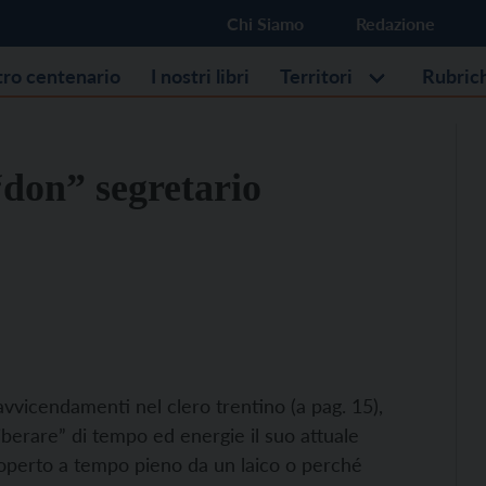
Chi Siamo
Redazione
stro centenario
I nostri libri
Territori
Rubric
“don” segretario
 avvicendamenti nel clero trentino (a pag. 15),
“liberare” di tempo ed energie il suo attuale
coperto a tempo pieno da un laico o perché