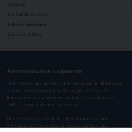
Cronaca
Economia e Lavoro
Salute e benessere
Scuola e cultura
Amministrazione trasparente
Vita Trentina percepisce i contributi pubblici all'editoria
di cui al decreto legislativo 15 maggio 2017, n. 70.
Indicazione resa ai sensi della lettera f) del comma 2
dell'art. 5 del medesimo decreto Lgs.
Vita Trentina, tramite la Fisc (Federazione Italiana
Settimanali Cattolici), ha aderito allo IAP (Istituto