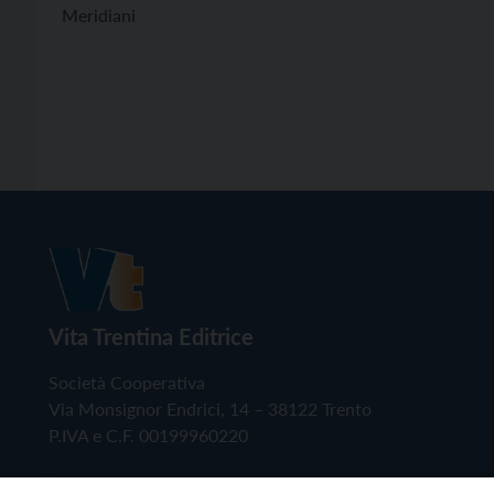
Meridiani
Vita Trentina Editrice
Società Cooperativa
Via Monsignor Endrici, 14 – 38122 Trento
P.IVA e C.F. 00199960220