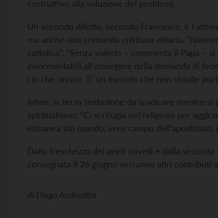
costruttivo alla soluzione dei problemi.
Un secondo difetto, secondo Francesco, è l'attivism
ma anche una comunità cristiana elitaria, “favoren
cattolica”. “Senza volerlo – commenta il Papa – s
insormontabili all'emergere della domanda di fede
ciò che unisce. E' un metodo che non chiude porte
Infine, la terza tentazione da sradicare mentre si 
spiritualismo: “Ci si rifugia nel religioso per aggira
estranea dal mondo, vero campo dell'apostolato, p
Dalla freschezza dei preti novelli e dalla seconda 
consegnata il 26 giugno verranno altri contributi
di
Diego Andreatta