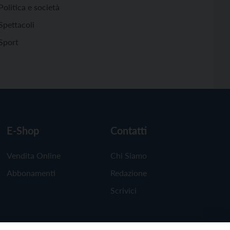
Politica e società
Spettacoli
Sport
E-Shop
Contatti
Vendita Online
Chi Siamo
Abbonamenti
Redazione
Scrivici