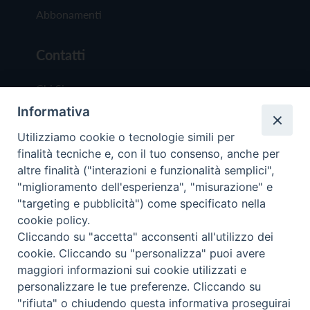
Abbonamenti
Contatti
Chi Siamo
Informativa
Redazione
Scrivici
Utilizziamo cookie o tecnologie simili per
finalità tecniche e, con il tuo consenso, anche per
altre finalità ("interazioni e funzionalità semplici",
"miglioramento dell'esperienza", "misurazione" e
"targeting e pubblicità") come specificato nella
cookie policy.
Copyright © 2019 - Tutti i diritti riservati - Vit
Cliccando su "accetta" acconsenti all'utilizzo dei
Trentina Editrice
cookie. Cliccando su "personalizza" puoi avere
maggiori informazioni sui cookie utilizzati e
Privacy Policy
personalizzare le tue preferenze. Cliccando su
Torna all'inizi
"rifiuta" o chiudendo questa informativa proseguirai