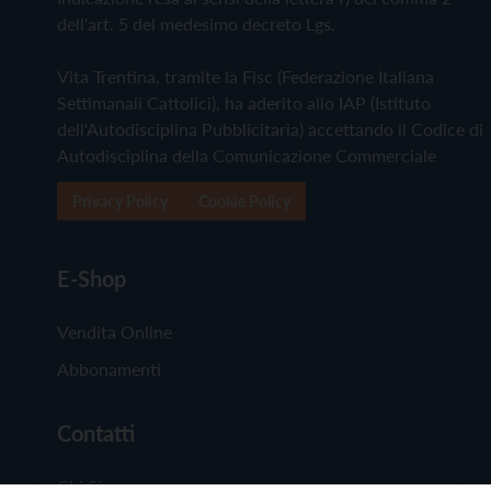
dell'art. 5 del medesimo decreto Lgs.
Vita Trentina, tramite la Fisc (Federazione Italiana
Settimanali Cattolici), ha aderito allo IAP (Istituto
dell'Autodisciplina Pubblicitaria) accettando il Codice di
Autodisciplina della Comunicazione Commerciale
Privacy Policy
Cookie Policy
E-Shop
Vendita Online
Abbonamenti
Contatti
Chi Siamo