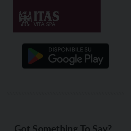
Got Something To Say?