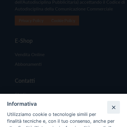
dell'Autodisciplina Pubblicitaria) accettando il Codice di
Autodisciplina della Comunicazione Commerciale
Privacy Policy
Cookie Policy
E-Shop
Vendita Online
Abbonamenti
Contatti
Chi Siamo
Informativa
Redazione
Scrivici
Utilizziamo cookie o tecnologie simili per
finalità tecniche e, con il tuo consenso, anche per