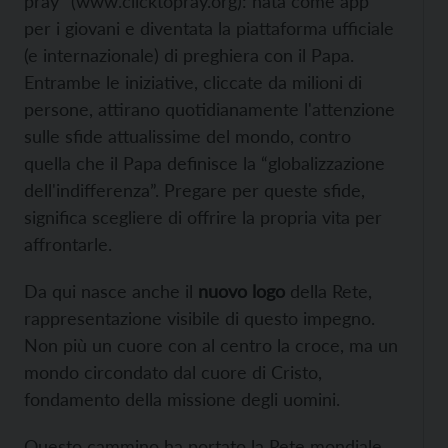
pray” (
www.clicktopray.org): nata come app
per i giovani e diventata la piattaforma ufficiale
(e internazionale) di preghiera con il Papa.
Entrambe le iniziative, cliccate da milioni di
persone, attirano quotidianamente l'attenzione
sulle sfide attualissime del mondo, contro
quella che il Papa definisce la “globalizzazione
dell'indifferenza”. Pregare per queste sfide,
significa scegliere di offrire la propria vita per
affrontarle.
Da qui nasce anche il
nuovo logo
della Rete,
rappresentazione visibile di questo impegno.
Non più un cuore con al centro la croce, ma un
mondo circondato dal cuore di Cristo,
fondamento della missione degli uomini.
Questo cammino ha portato la Rete mondiale