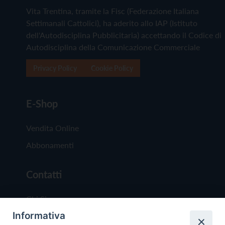
Vita Trentina, tramite la Fisc (Federazione Italiana
Settimanali Cattolici), ha aderito allo IAP (Istituto
dell'Autodisciplina Pubblicitaria) accettando il Codice di
Autodisciplina della Comunicazione Commerciale
Privacy Policy
Cookie Policy
E-Shop
Vendita Online
Abbonamenti
Contatti
Chi Siamo
Informativa
Redazione