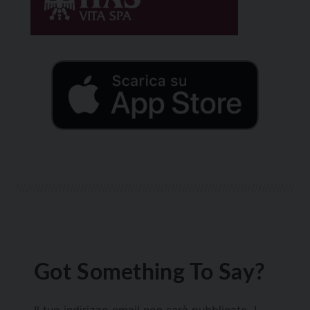
Got Something To Say?
Il tuo indirizzo email non sarà pubblicato.
I