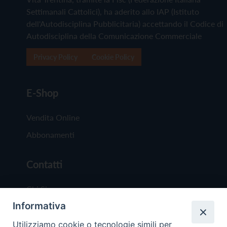
Settimanali Cattolici), ha aderito allo IAP (Istituto
dell'Autodisciplina Pubblicitaria) accettando il Codice di
Autodisciplina della Comunicazione Commerciale
Privacy Policy
Cookie Policy
E-Shop
Vendita Online
Abbonamenti
Contatti
Chi Siamo
Informativa
Redazione
Scrivici
Utilizziamo cookie o tecnologie simili per