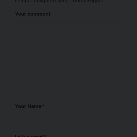
campi obbligatori sono contrassegnati
*
Your comment
Your Name
*
La tua email
*