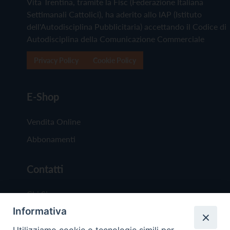
Vita Trentina, tramite la Fisc (Federazione Italiana
Settimanali Cattolici), ha aderito allo IAP (Istituto
dell'Autodisciplina Pubblicitaria) accettando il Codice di
Autodisciplina della Comunicazione Commerciale
Privacy Policy
Cookie Policy
E-Shop
Vendita Online
Abbonamenti
Contatti
Chi Siamo
Informativa
Redazione
Scrivici