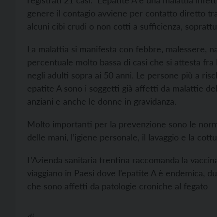
registrati 21 casi. L’epatite A è una malattia infet
genere il contagio avviene per contatto diretto t
alcuni cibi crudi o non cotti a sufficienza, sopratt
La malattia si manifesta con febbre, malessere, na
percentuale molto bassa di casi che si attesta fra 
negli adulti sopra ai 50 anni. Le persone più a ris
epatite A sono i soggetti già affetti da malattie d
anziani e anche le donne in gravidanza.
Molto importanti per la prevenzione sono le norm
delle mani, l’igiene personale, il lavaggio e la cot
L’Azienda sanitaria trentina raccomanda la vaccina
viaggiano in Paesi dove l’epatite A è endemica, dun
che sono affetti da patologie croniche al fegato
di