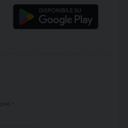
egnati
*