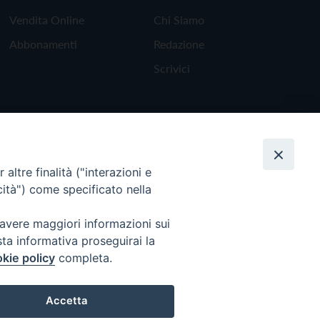
Vendita Online
Chi Siamo
Abbonamenti
Redazione
Scrivici
altre finalità ("interazioni e
cità") come specificato nella
 avere maggiori informazioni sui
sta informativa proseguirai la
kie policy
completa.
Torna all'inizio
Accetta