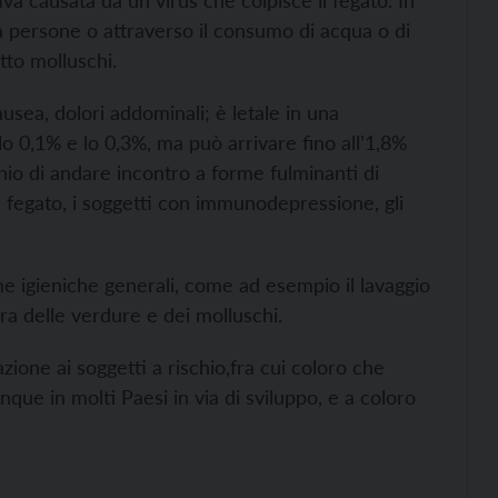
tiva causata da un virus che colpisce il fegato. In
ra persone o attraverso il consumo di acqua o di
utto molluschi.
usea, dolori addominali; è letale in una
lo 0,1% e lo 0,3%, ma può arrivare fino all’1,8%
chio di andare incontro a forme fulminanti di
el fegato, i soggetti con immunodepressione, gli
e igieniche generali, come ad esempio il lavaggio
tura delle verdure e dei molluschi.
zione ai soggetti a rischio,fra cui coloro che
que in molti Paesi in via di sviluppo, e a coloro