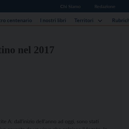
Chi Siamo
Redazione
stro centenario
I nostri libri
Territori
Rubric
tino nel 2017
e A: dall’inizio dell’anno ad oggi, sono stati