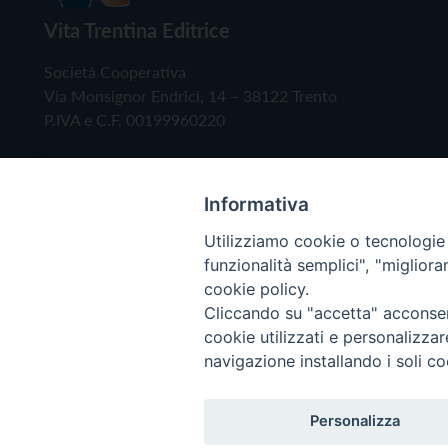
Vita Trentina Editrice
Società Cooperativa
Via Monsignor Endrici, 14 – 38122 Trento
P.IVA e C.F. 00199960220
Informativa
Utilizziamo cookie o tecnologie s
funzionalità semplici", "miglior
cookie policy.
Cliccando su "accetta" acconsent
Copyright © 2019 - Tutti i diritti riservati - Vita
cookie utilizzati e personalizza
navigazione installando i soli co
Privacy Policy
Personalizza