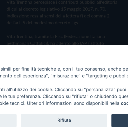
Vita Trentina percepisce i contributi pubblici all'editoria
di cui al decreto legislativo 15 maggio 2017, n. 70.
Indicazione resa ai sensi della lettera f) del comma 2
dell'art. 5 del medesimo decreto Lgs.
Vita Trentina, tramite la Fisc (Federazione Italiana
Settimanali Cattolici), ha aderito allo IAP (Istituto
dell'Autodisciplina Pubblicitaria) accettando il Codice di
Autodisciplina della Comunicazione Commerciale
imili per finalità tecniche e, con il tuo consenso, anche per 
Privacy Policy
Cookie Policy
amento dell'esperienza", "misurazione" e "targeting e pubbli
i all'utilizzo dei cookie. Cliccando su "personalizza" puoi
 Trentina Editrice
re le tue preferenze. Cliccando su "rifiuta" o chiudendo que
okie tecnici. Ulteriori informazioni sono disponibili nella
coo
Rifiuta