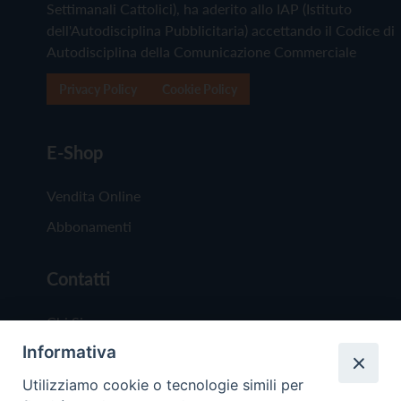
Settimanali Cattolici), ha aderito allo IAP (Istituto
dell'Autodisciplina Pubblicitaria) accettando il Codice di
Autodisciplina della Comunicazione Commerciale
Privacy Policy
Cookie Policy
E-Shop
Vendita Online
Abbonamenti
Contatti
Chi Siamo
Informativa
Redazione
Scrivici
Utilizziamo cookie o tecnologie simili per