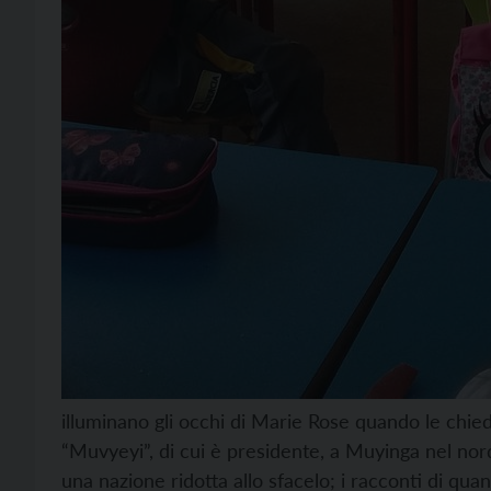
illuminano gli occhi di Marie Rose quando le chied
“Muvyeyi”, di cui è presidente, a Muyinga nel nor
una nazione ridotta allo sfacelo; i racconti di qua