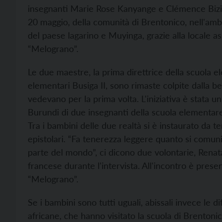
insegnanti Marie Rose Kanyange e Clémence Biziman
20 maggio, della comunità di Brentonico, nell'amb
del paese lagarino e Muyinga, grazie alla locale as
“Melograno”.
Le due maestre, la prima direttrice della scuola e
elementari Busiga II, sono rimaste colpite dalla be
vedevano per la prima volta. L'iniziativa è stata un
Burundi di due insegnanti della scuola elementare
Tra i bambini delle due realtà si è instaurato da
epistolari. “Fa tenerezza leggere quanto si comunic
parte del mondo”, ci dicono due volontarie, Renat
francese durante l'intervista. All'incontro è pre
“Melograno”.
Se i bambini sono tutti uguali, abissali invece le d
africane, che hanno visitato la scuola di Brentoni