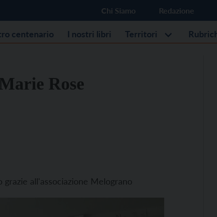
Chi Siamo
Redazione
stro centenario
I nostri libri
Territori
Rubric
 Marie Rose
o grazie all'associazione Melograno