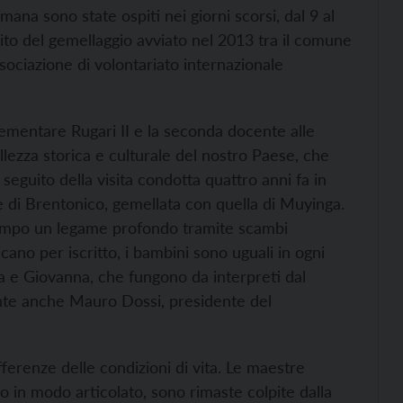
a sono state ospiti nei giorni scorsi, dal 9 al
ito del gemellaggio avviato nel 2013 tra il comune
sociazione di volontariato internazionale
lementare Rugari II e la seconda docente alle
llezza storica e culturale del nostro Paese, che
 seguito della visita condotta quattro anni fa in
 di Brentonico, gemellata con quella di Muyinga.
 tempo un legame profondo tramite scambi
ano per iscritto, i bambini sono uguali in ogni
a e Giovanna, che fungono da interpreti dal
sente anche Mauro Dossi, presidente del
ifferenze delle condizioni di vita. Le maestre
co in modo articolato, sono rimaste colpite dalla