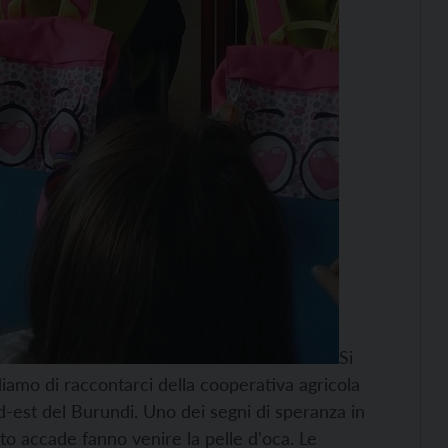
Si
iamo di raccontarci della cooperativa agricola
d-est del Burundi. Uno dei segni di speranza in
nto accade fanno venire la pelle d'oca. Le