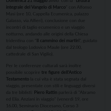
Domenica 21 maggio
avvio con la "
Lettura
integrale del Vangelo di Marco
" con Alfonso
Masi (ore 10, Cappella Ecumenica, palazzo
Galasso, via Alfieri), conclusione con due
incontri di taglio ecumenico e un viaggio
notturno, andando alle origini della Chiesa
tridentina con "
Il cammino dei martiri
", guidato
dal teologo Lodovico Maule (ore 22.00,
cattedrale di San Vigilio).
Per le conferenze culturali sarà inoltre
possibile scoprire
tre figure dell’Antico
Testamento
la cui vita è stata segnata dal
viaggio, presentate con stili e linguaggi diversi
da tre biblisti:
Piero Rattin
parlerà di "Abramo
ed Elia. Anziani in viaggio" (venerdì 19, ore
16.00, Seminario Diocesano, Corso 3