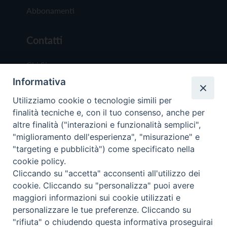
Abbonamenti
Contatti
Chi Siamo
Informativa
Redazione
Scrivici
Utilizziamo cookie o tecnologie simili per
finalità tecniche e, con il tuo consenso, anche per
altre finalità ("interazioni e funzionalità semplici",
"miglioramento dell'esperienza", "misurazione" e
"targeting e pubblicità") come specificato nella
cookie policy.
Copyright © 2019 - Tutti i diritti riservati - Vit
Cliccando su "accetta" acconsenti all'utilizzo dei
Trentina Editrice
cookie. Cliccando su "personalizza" puoi avere
maggiori informazioni sui cookie utilizzati e
Privacy Policy
personalizzare le tue preferenze. Cliccando su
Torna all'inizi
"rifiuta" o chiudendo questa informativa proseguirai