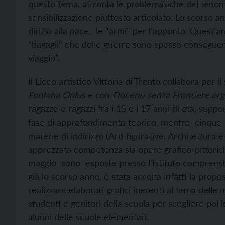
questo tema, affronta le problematiche dei fenomen
sensibilizzazione piuttosto articolato. Lo scorso an
diritto alla pace, le “armi” per l’appunto. Quest’a
“bagagli” che delle guerre sono spesso conseguenza
viaggio”.
Il Liceo artistico Vittoria di Trento collabora per
Fontana Onlus
e con
Docenti senza Frontiere.org
ragazze e ragazzi fra i 15 e i 17 anni di età, suppo
fase di approfondimento teorico, mentre cinque h
materie di indirizzo (Arti figurative, Architettur
apprezzata competenza sia opere grafico-pittorich
maggio sono esposte presso l’Istituto comprensiv
già lo scorso anno, è stata accolta infatti la prop
realizzare elaborati grafici inerenti al tema delle 
studenti e genitori della scuola per scegliere poi le
alunni delle scuole elementari.