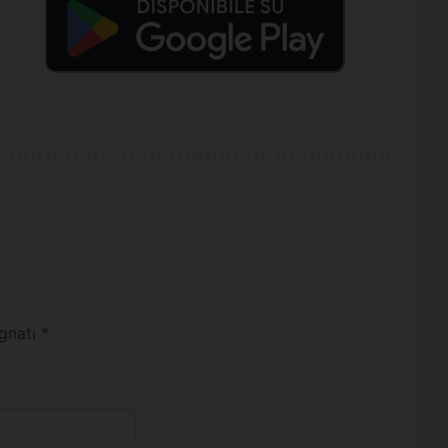
egnati
*