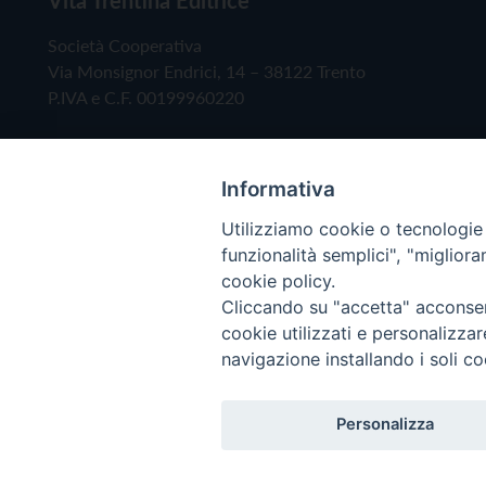
Società Cooperativa
Via Monsignor Endrici, 14 – 38122 Trento
P.IVA e C.F. 00199960220
Informativa
Utilizziamo cookie o tecnologie s
funzionalità semplici", "miglior
cookie policy.
Cliccando su "accetta" acconsent
Copyright © 2019 - Tutti i diritti riservati - Vita
cookie utilizzati e personalizza
navigazione installando i soli co
Privacy Policy
Personalizza