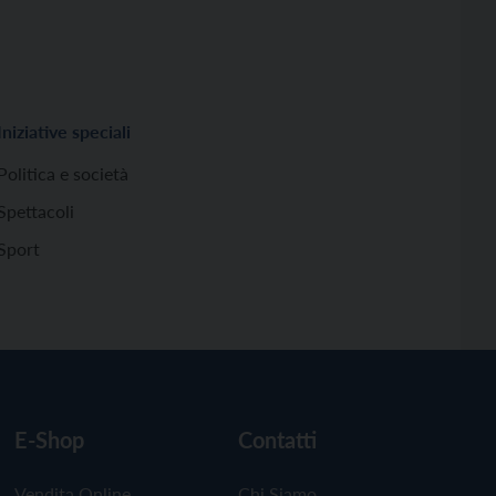
Iniziative speciali
Politica e società
Spettacoli
Sport
E-Shop
Contatti
Vendita Online
Chi Siamo