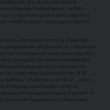
i migratori. Si tratta di un progetto di
no ha affrontato il tema di guerre, conflitti e
nno si è concentrato sul tema delle migrazioni (i
) e diritto al futuro: "Scuola aperta: Storie in
 il secondo anno consecutivo con la
Fondazione
a questa iniziativa. Sei classi (2e, 3e e 4e, dunque
rtati dai loro insegnanti), hanno partecipato alla
anno proseguito con attività nell’ambito delle
a e Multimedia) progettando e realizzando con
e che multimediali. Da martedì 16 fino al 26
o di Aldeno – Mattarello in via Poli 11. . Come
osta di “Docenti senza Frontiere” (DSF) di
migrazioni che verranno sottoposti al “giudizio” di
 copertine dei “quaderni etici” utilizzati dagli