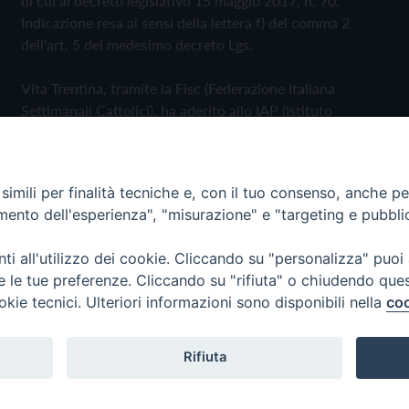
di cui al decreto legislativo 15 maggio 2017, n. 70.
Indicazione resa ai sensi della lettera f) del comma 2
dell'art. 5 del medesimo decreto Lgs.
Vita Trentina, tramite la Fisc (Federazione Italiana
Settimanali Cattolici), ha aderito allo IAP (Istituto
dell'Autodisciplina Pubblicitaria) accettando il Codice di
Autodisciplina della Comunicazione Commerciale
imili per finalità tecniche e, con il tuo consenso, anche per 
Privacy Policy
Cookie Policy
amento dell'esperienza", "misurazione" e "targeting e pubbli
i all'utilizzo dei cookie. Cliccando su "personalizza" puoi
 Trentina Editrice
re le tue preferenze. Cliccando su "rifiuta" o chiudendo que
okie tecnici. Ulteriori informazioni sono disponibili nella
coo
Rifiuta