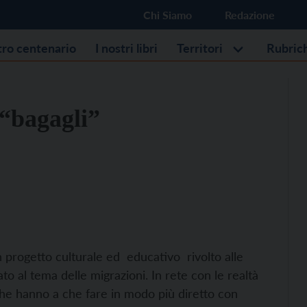
Chi Siamo
Redazione
stro centenario
I nostri libri
Territori
Rubric
 “bagagli”
un progetto culturale ed educativo rivolto alle
to al tema delle migrazioni. In rete con le realtà
o che hanno a che fare in modo più diretto con