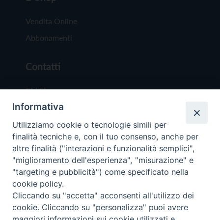
Vendita Online
Abbonamenti
Contatti
Chi Siamo
Informativa
Redazione
Scrivici
Utilizziamo cookie o tecnologie simili per
finalità tecniche e, con il tuo consenso, anche per
altre finalità ("interazioni e funzionalità semplici",
"miglioramento dell'esperienza", "misurazione" e
"targeting e pubblicità") come specificato nella
cookie policy.
Copyright © 2019 - Tutti i diritti riservati - Vit
Cliccando su "accetta" acconsenti all'utilizzo dei
Trentina Editrice
cookie. Cliccando su "personalizza" puoi avere
maggiori informazioni sui cookie utilizzati e