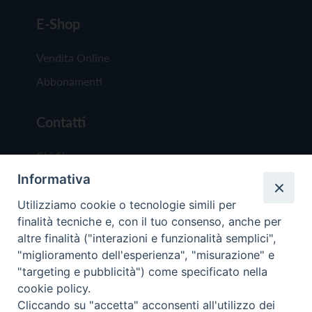
E-Shop
Vendita Online
Abbonamenti
Contatti
Chi Siamo
Informativa
Redazione
Scrivici
Utilizziamo cookie o tecnologie simili per
finalità tecniche e, con il tuo consenso, anche per
altre finalità ("interazioni e funzionalità semplici",
"miglioramento dell'esperienza", "misurazione" e
"targeting e pubblicità") come specificato nella
cookie policy.
Copyright © 2019 - Tutti i diritti riservati - Vit
Cliccando su "accetta" acconsenti all'utilizzo dei