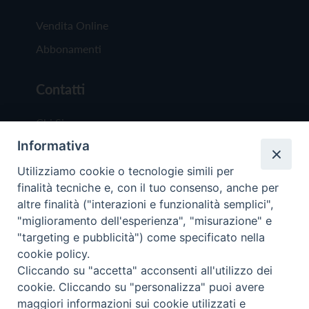
Vendita Online
Abbonamenti
Contatti
Chi Siamo
Informativa
Redazione
Scrivici
Utilizziamo cookie o tecnologie simili per
finalità tecniche e, con il tuo consenso, anche per
altre finalità ("interazioni e funzionalità semplici",
"miglioramento dell'esperienza", "misurazione" e
"targeting e pubblicità") come specificato nella
cookie policy.
Copyright © 2019 - Tutti i diritti riservati - Vit
Cliccando su "accetta" acconsenti all'utilizzo dei
Trentina Editrice
cookie. Cliccando su "personalizza" puoi avere
maggiori informazioni sui cookie utilizzati e