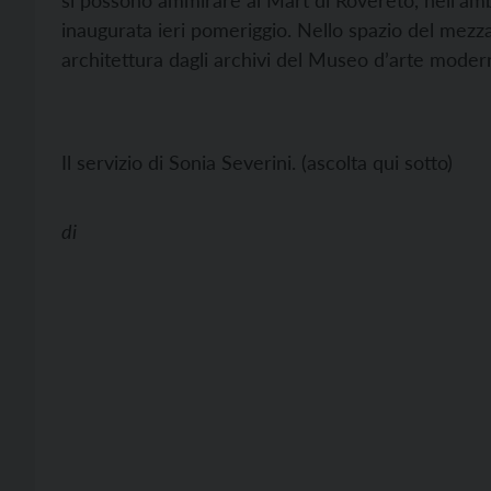
si possono ammirare al Mart di Rovereto, nell’ambi
inaugurata ieri pomeriggio. Nello spazio del mezza
architettura dagli archivi del Museo d’arte mod
Il servizio di Sonia Severini. (ascolta qui sotto)
di