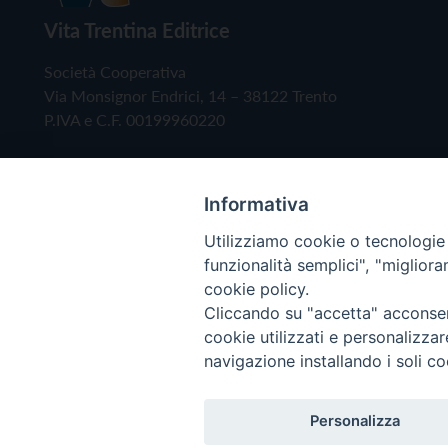
Vita Trentina Editrice
Società Cooperativa
Via Monsignor Endrici, 14 – 38122 Trento
P.IVA e C.F. 00199960220
Informativa
Utilizziamo cookie o tecnologie s
funzionalità semplici", "miglior
cookie policy.
Cliccando su "accetta" acconsent
Copyright © 2019 - Tutti i diritti riservati - Vita
cookie utilizzati e personalizza
navigazione installando i soli co
Privacy Policy
Personalizza