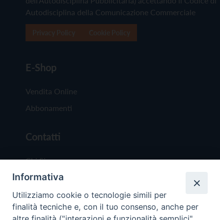
dell'Autodisciplina Pubblicitaria) accettando il Codice di
Autodisciplina della Comunicazione Commerciale
Privacy Policy
Cookie Policy
E-Shop
Vendita Online
Abbonamenti
Contatti
Chi Siamo
Informativa
Redazione
Scrivici
Utilizziamo cookie o tecnologie simili per
finalità tecniche e, con il tuo consenso, anche per
altre finalità ("interazioni e funzionalità semplici",