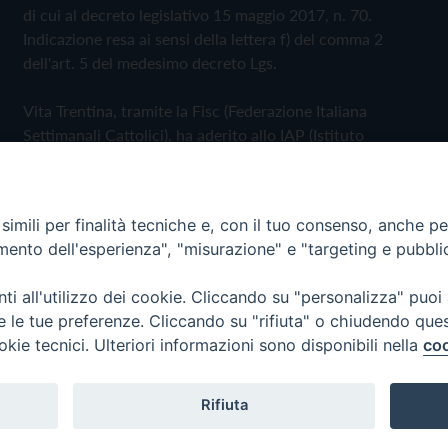
di cui al decreto legislativo 15 maggio 2017, n. 70.
Indicazione resa ai sensi della lettera f) del comma 2
dell'art. 5 del medesimo decreto Lgs.
Vita Trentina, tramite la Fisc (Federazione Italiana
Settimanali Cattolici), ha aderito allo IAP (Istituto
dell'Autodisciplina Pubblicitaria) accettando il Codice di
Autodisciplina della Comunicazione Commerciale
imili per finalità tecniche e, con il tuo consenso, anche per 
Privacy Policy
Cookie Policy
amento dell'esperienza", "misurazione" e "targeting e pubbli
i all'utilizzo dei cookie. Cliccando su "personalizza" puoi
 Trentina Editrice
re le tue preferenze. Cliccando su "rifiuta" o chiudendo que
okie tecnici. Ulteriori informazioni sono disponibili nella
coo
Rifiuta