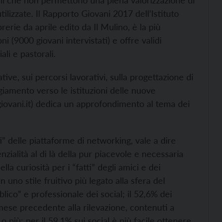
onali che non permettono una piena valorizzazione di
lizzate. Il Rapporto Giovani 2017 dell’Istituto
brerie da aprile edito da Il Mulino, è la più
i (9000 giovani intervistati) e offre validi
ali e pastorali.
ive, sui percorsi lavorativi, sulla progettazione di
ggiamento verso le istituzioni delle nuove
ovani.it) dedica un approfondimento al tema dei
ti” delle piattaforme di networking, vale a dire
zialità al di là della pur piacevole e necessaria
lla curiosità per i “fatti” degli amici e dei
n uno stile fruitivo più legato alla sfera del
blico” e professionale dei social; il 52,6% dei
mese precedente alla rilevazione, contenuti a
o più; per il 59,1% sui social è più facile ottenere