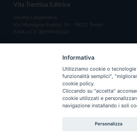
Vita Trentina Editrice
Società Cooperativa
Via Monsignor Endrici, 14 – 38122 Trento
P.IVA e C.F. 00199960220
Informativa
Utilizziamo cookie o tecnologie s
funzionalità semplici", "miglior
cookie policy.
Cliccando su "accetta" acconsent
Copyright © 2019 - Tutti i diritti riservati - Vita
cookie utilizzati e personalizza
navigazione installando i soli co
Privacy Policy
Personalizza