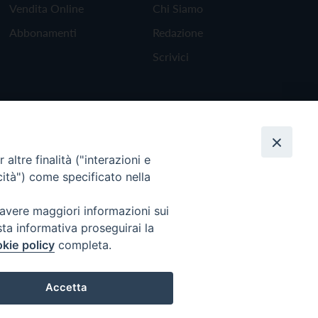
Vendita Online
Chi Siamo
Abbonamenti
Redazione
Scrivici
altre finalità ("interazioni e
cità") come specificato nella
 avere maggiori informazioni sui
sta informativa proseguirai la
kie policy
completa.
Torna all'inizio
Accetta