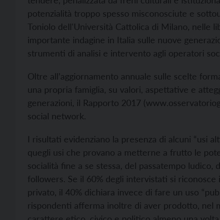
tendere, penalizzata da freni culturali e istituzi
potenzialità troppo spesso misconosciute e sottouti
Toniolo dell'Università Cattolica di Milano, nelle li
importante indagine in Italia sulle nuove generazion
strumenti di analisi e intervento agli operatori soci
Oltre all’aggiornamento annuale sulle scelte format
una propria famiglia, su valori, aspettative e atte
generazioni, il Rapporto 2017 (
www.osservatoriogi
social network.
I risultati evidenziano la presenza di alcuni “usi al
quegli usi che provano a metterne a frutto le poten
socialità fine a se stessa, del passatempo ludico, de
followers. Se il 60% degli intervistati si riconosce i
privato, il 40% dichiara invece di fare un uso “pub
rispondenti afferma inoltre di aver prodotto, nel 
carattere etico, civico e politico almeno una volta 