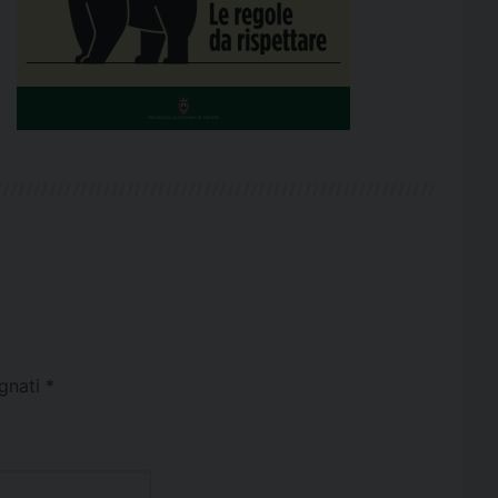
egnati
*