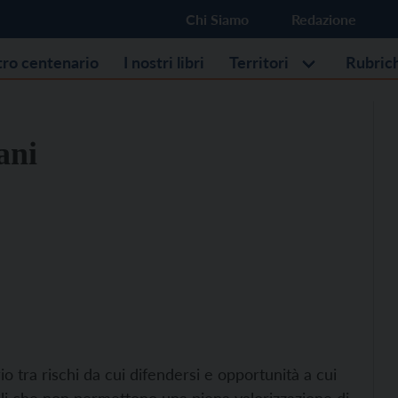
Chi Siamo
Redazione
stro centenario
I nostri libri
Territori
Rubric
ani
io tra rischi da cui difendersi e opportunità a cui