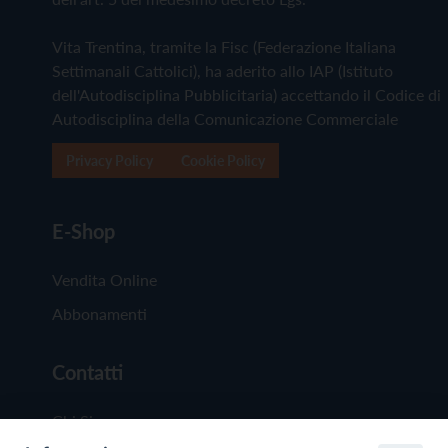
Vita Trentina, tramite la Fisc (Federazione Italiana
Settimanali Cattolici), ha aderito allo IAP (Istituto
dell'Autodisciplina Pubblicitaria) accettando il Codice di
Autodisciplina della Comunicazione Commerciale
Privacy Policy
Cookie Policy
E-Shop
Vendita Online
Abbonamenti
Contatti
Chi Siamo