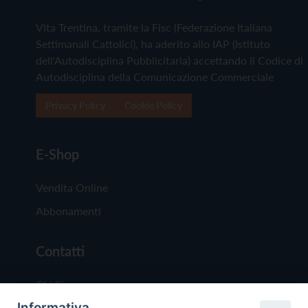
Vita Trentina, tramite la Fisc (Federazione Italiana
Settimanali Cattolici), ha aderito allo IAP (Istituto
dell'Autodisciplina Pubblicitaria) accettando il Codice di
Autodisciplina della Comunicazione Commerciale
Privacy Policy
Cookie Policy
E-Shop
Vendita Online
Abbonamenti
Contatti
Chi Siamo
Informativa
Redazione