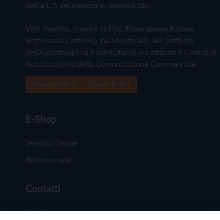
dell'art. 5 del medesimo decreto Lgs.
Vita Trentina, tramite la Fisc (Federazione Italiana
Settimanali Cattolici), ha aderito allo IAP (Istituto
dell'Autodisciplina Pubblicitaria) accettando il Codice di
Autodisciplina della Comunicazione Commerciale
Privacy Policy
Cookie Policy
E-Shop
Vendita Online
Abbonamenti
Contatti
Chi Siamo