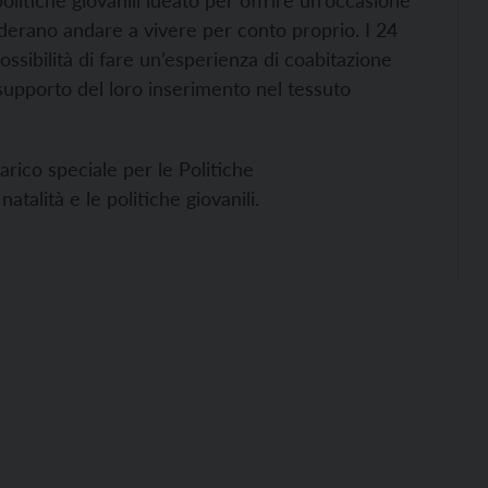
politiche giovanili ideato per offrire un’occasione
iderano andare a vivere per conto proprio. I 24
possibilità di fare un’esperienza di coabitazione
 supporto del loro inserimento nel tessuto
rico speciale per le Politiche
natalità e le politiche giovanili.