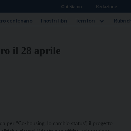
Chi Siamo
Redazione
stro centenario
I nostri libri
Territori
Rubric
o il 28 aprile
a per “Co-housing. Io cambio status”, il progetto