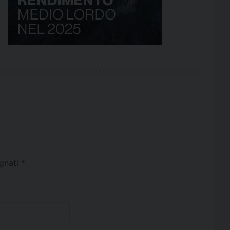
egnati
*