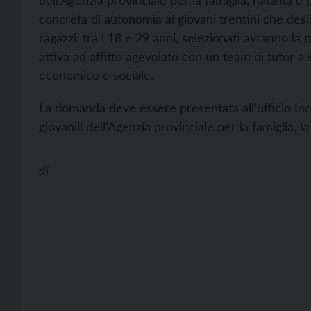
dell’Agenzia provinciale per la famiglia, natalità e 
concreta di autonomia ai giovani trentini che des
ragazzi, tra i 18 e 29 anni, selezionati avranno la 
attiva ad affitto agevolato con un team di tutor a
economico e sociale.
La domanda deve essere presentata all’ufficio Inca
giovanili dell’Agenzia provinciale per la famiglia, la 
di