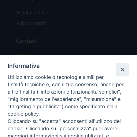
Vendita Online
Abbonamenti
Contatti
Chi Siamo
Informativa
Redazione
Scrivici
Utilizziamo cookie o tecnologie simili per
finalità tecniche e, con il tuo consenso, anche per
altre finalità ("interazioni e funzionalità semplici",
"miglioramento dell'esperienza", "misurazione" e
"targeting e pubblicità") come specificato nella
cookie policy.
Copyright © 2019 - Tutti i diritti riservati - Vit
Cliccando su "accetta" acconsenti all'utilizzo dei
Trentina Editrice
cookie. Cliccando su "personalizza" puoi avere
maggiori informazioni sui cookie utilizzati e