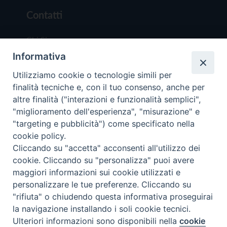
Contatti
Chi Siamo
Informativa
Redazione
Scrivici
Utilizziamo cookie o tecnologie simili per
finalità tecniche e, con il tuo consenso, anche per
altre finalità ("interazioni e funzionalità semplici",
"miglioramento dell'esperienza", "misurazione" e
"targeting e pubblicità") come specificato nella
cookie policy.
Copyright © 2019 - Tutti i diritti riservati - Vit
Cliccando su "accetta" acconsenti all'utilizzo dei
Trentina Editrice
cookie. Cliccando su "personalizza" puoi avere
maggiori informazioni sui cookie utilizzati e
Privacy Policy
personalizzare le tue preferenze. Cliccando su
Torna all'inizi
"rifiuta" o chiudendo questa informativa proseguirai
la navigazione installando i soli cookie tecnici.
Ulteriori informazioni sono disponibili nella
cookie
Preferenze Cookie