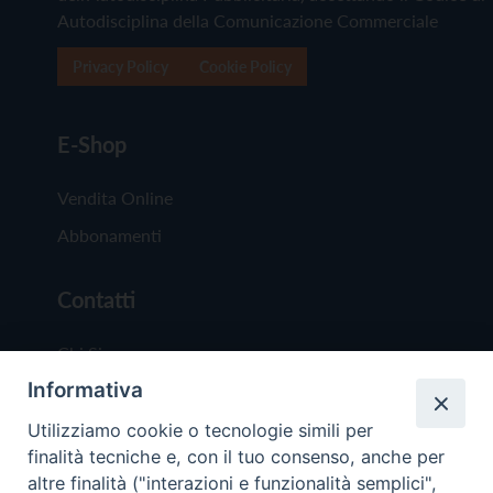
Autodisciplina della Comunicazione Commerciale
Privacy Policy
Cookie Policy
E-Shop
Vendita Online
Abbonamenti
Contatti
Chi Siamo
Informativa
Redazione
Scrivici
Utilizziamo cookie o tecnologie simili per
finalità tecniche e, con il tuo consenso, anche per
altre finalità ("interazioni e funzionalità semplici",