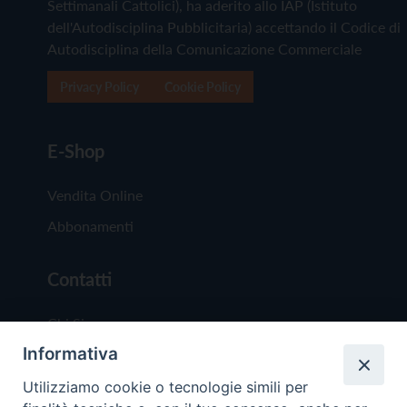
Settimanali Cattolici), ha aderito allo IAP (Istituto
dell'Autodisciplina Pubblicitaria) accettando il Codice di
Autodisciplina della Comunicazione Commerciale
Privacy Policy
Cookie Policy
E-Shop
Vendita Online
Abbonamenti
Contatti
Chi Siamo
Informativa
Redazione
Scrivici
Utilizziamo cookie o tecnologie simili per