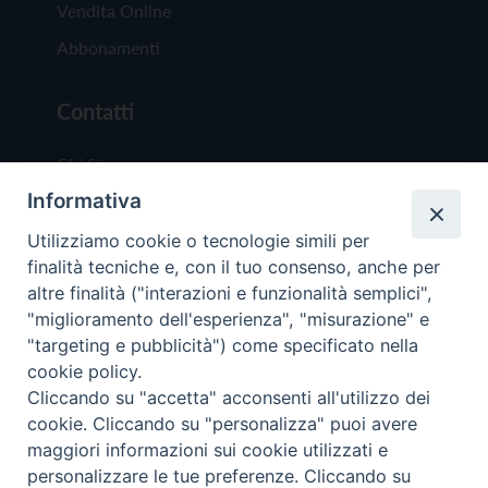
Vendita Online
Abbonamenti
Contatti
Chi Siamo
Informativa
Redazione
Scrivici
Utilizziamo cookie o tecnologie simili per
finalità tecniche e, con il tuo consenso, anche per
altre finalità ("interazioni e funzionalità semplici",
"miglioramento dell'esperienza", "misurazione" e
"targeting e pubblicità") come specificato nella
cookie policy.
Copyright © 2019 - Tutti i diritti riservati - Vit
Cliccando su "accetta" acconsenti all'utilizzo dei
Trentina Editrice
cookie. Cliccando su "personalizza" puoi avere
maggiori informazioni sui cookie utilizzati e
Privacy Policy
personalizzare le tue preferenze. Cliccando su