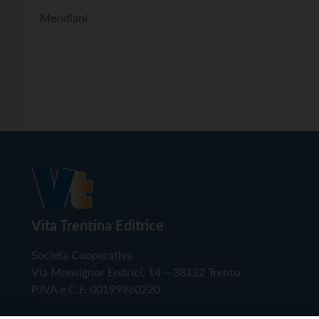
Meridiani
Vita Trentina Editrice
Società Cooperativa
Via Monsignor Endrici, 14 – 38122 Trento
P.IVA e C.F. 00199960220