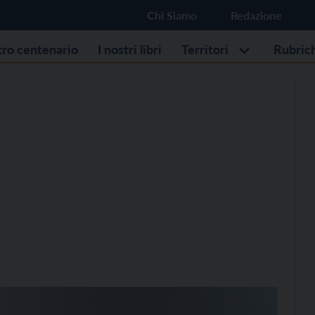
Chi Siamo
Redazione
stro centenario
I nostri libri
Territori
Rubric