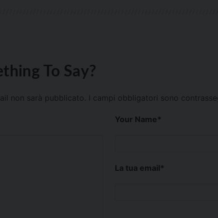
thing To Say?
mail non sarà pubblicato.
I campi obbligatori sono contrass
Your Name
*
La tua email
*