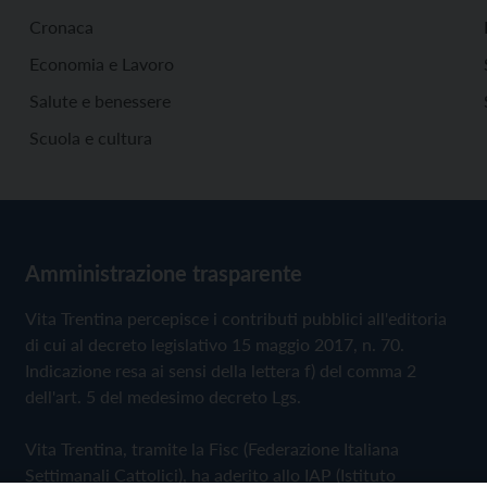
Cronaca
Economia e Lavoro
Salute e benessere
Scuola e cultura
Amministrazione trasparente
Vita Trentina percepisce i contributi pubblici all'editoria
di cui al decreto legislativo 15 maggio 2017, n. 70.
Indicazione resa ai sensi della lettera f) del comma 2
dell'art. 5 del medesimo decreto Lgs.
Vita Trentina, tramite la Fisc (Federazione Italiana
Settimanali Cattolici), ha aderito allo IAP (Istituto