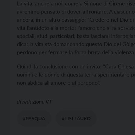
La vita, anche a noi, come a Simone di Cirene rise
avremmo pensato di dover affrontare. A ciascuno di
ancora, in un altro passaggio: “Credere nel Dio d
vita l’antidoto alla morte: l’amore che si fa serv
speciali, studi particolari, basta lasciarsi interpel
dica: la vita sta domandando questo Dio del Gòlgot
perdono per fermare la forza bruta della violenza e
Quindi la conclusione con un invito: “Cara Chiesa d
uomini e le donne di questa terra sperimentare pre
non abdica all’amore e al perdono”.
di
redazione VT
#PASQUA
#TISI LAURO