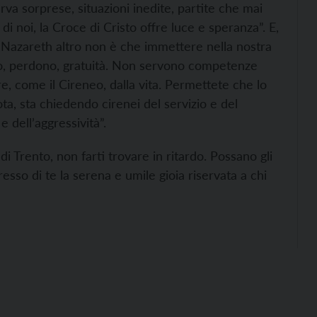
rva sorprese, situazioni inedite, partite che mai
 noi, la Croce di Cristo offre luce e speranza”. E,
i Nazareth altro non è che immettere nella nostra
izio, perdono, gratuità. Non servono competenze
lare, come il Cireneo, dalla vita. Permettete che lo
a, sta chiedendo cirenei del servizio e del
 dell’aggressività”.
i Trento, non farti trovare in ritardo. Possano gli
sso di te la serena e umile gioia riservata a chi