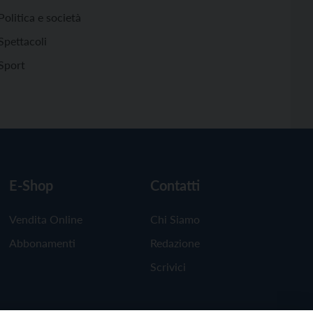
Politica e società
Spettacoli
Sport
E-Shop
Contatti
Vendita Online
Chi Siamo
Abbonamenti
Redazione
Scrivici