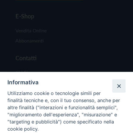
E-Shop
Vendita Online
Abbonamenti
Contatti
Chi Siamo
Informativa
Redazione
Scrivici
Utilizziamo cookie o tecnologie simili per
finalità tecniche e, con il tuo consenso, anche per
altre finalità ("interazioni e funzionalità semplici",
"miglioramento dell'esperienza", "misurazione" e
"targeting e pubblicità") come specificato nella
cookie policy.
Copyright © 2019 - Tutti i diritti riservati - Vit