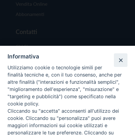
Vendita Online
Abbonamenti
Contatti
Chi Siamo
Informativa
Redazione
Scrivici
Utilizziamo cookie o tecnologie simili per
finalità tecniche e, con il tuo consenso, anche per
altre finalità ("interazioni e funzionalità semplici",
"miglioramento dell'esperienza", "misurazione" e
"targeting e pubblicità") come specificato nella
cookie policy.
Copyright © 2019 - Tutti i diritti riservati - Vit
Cliccando su "accetta" acconsenti all'utilizzo dei
Trentina Editrice
cookie. Cliccando su "personalizza" puoi avere
maggiori informazioni sui cookie utilizzati e
Privacy Policy
personalizzare le tue preferenze. Cliccando su