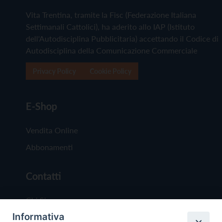
Vita Trentina, tramite la Fisc (Federazione Italiana
Settimanali Cattolici), ha aderito allo IAP (Istituto
dell'Autodisciplina Pubblicitaria) accettando il Codice di
Autodisciplina della Comunicazione Commerciale
Privacy Policy
Cookie Policy
E-Shop
Vendita Online
Abbonamenti
Contatti
Chi Siamo
Informativa
Redazione