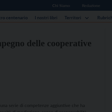
Chi Siamo
Redazione
stro centenario
I nostri libri
Territori
Rubric
impegno delle cooperative
ra una serie di competenze aggiuntive che ha