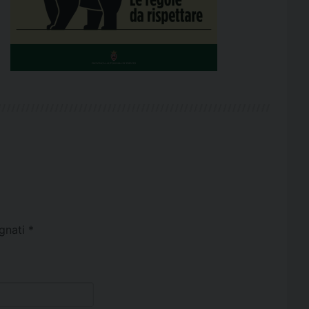
egnati
*