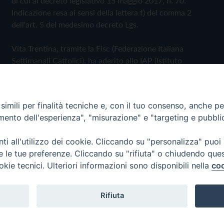
di cui al decreto legislativo 15 maggio 2017, n. 70.
Indicazione resa ai sensi della lettera f) del comma 2
dell'art. 5 del medesimo decreto Lgs.
Vita Trentina, tramite la Fisc (Federazione Italiana
Settimanali Cattolici), ha aderito allo IAP (Istituto
dell'Autodisciplina Pubblicitaria) accettando il Codice di
Autodisciplina della Comunicazione Commerciale
imili per finalità tecniche e, con il tuo consenso, anche per 
Privacy Policy
Cookie Policy
amento dell'esperienza", "misurazione" e "targeting e pubbli
i all'utilizzo dei cookie. Cliccando su "personalizza" puoi
 Trentina Editrice
re le tue preferenze. Cliccando su "rifiuta" o chiudendo que
okie tecnici. Ulteriori informazioni sono disponibili nella
coo
Rifiuta