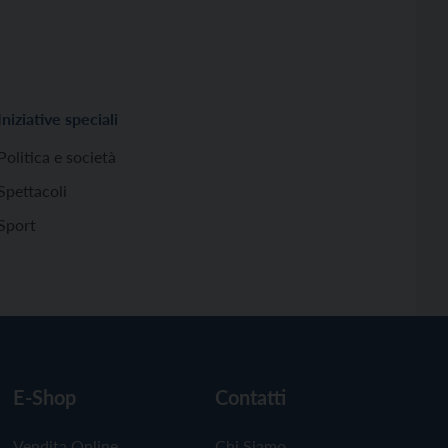
Iniziative speciali
Politica e società
Spettacoli
Sport
E-Shop
Contatti
Vendita Online
Chi Siamo