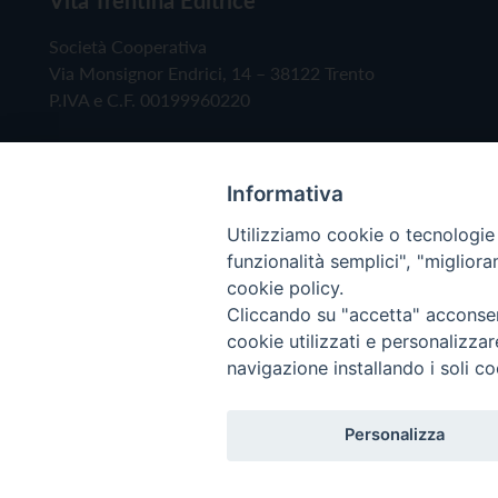
Società Cooperativa
Via Monsignor Endrici, 14 – 38122 Trento
P.IVA e C.F. 00199960220
Informativa
Utilizziamo cookie o tecnologie s
funzionalità semplici", "miglior
cookie policy.
Cliccando su "accetta" acconsent
Copyright © 2019 - Tutti i diritti riservati - Vita
cookie utilizzati e personalizza
navigazione installando i soli co
Privacy Policy
Personalizza