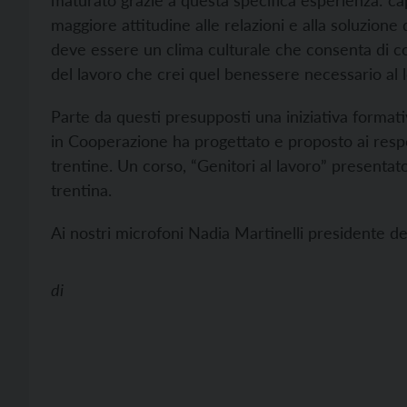
maturato grazie a questa specifica esperienza: cap
maggiore attitudine alle relazioni e alla soluzione 
deve essere un clima culturale che consenta di co
del lavoro che crei quel benessere necessario al l
Parte da questi presupposti una iniziativa format
in Cooperazione ha progettato e proposto ai resp
trentine. Un corso, “Genitori al lavoro” presenta
trentina.
Ai nostri microfoni Nadia Martinelli presidente de
di