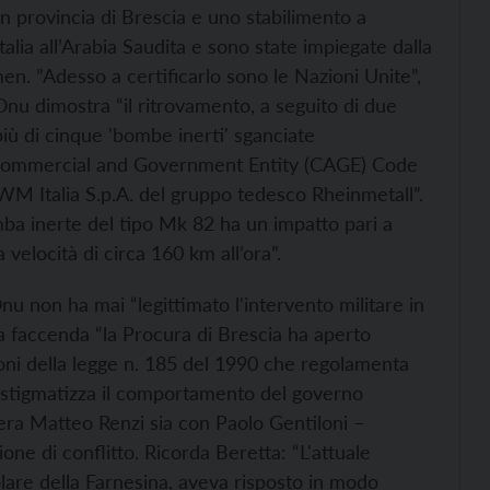
n provincia di Brescia e uno stabilimento a
alia all’Arabia Saudita e sono state impiegate dalla
n. ”Adesso a certificarlo sono le Nazioni Unite”,
nu dimostra “il ritrovamento, a seguito di due
ù di cinque 'bombe inerti' sganciate
a 'Commercial and Government Entity (CAGE) Code
RWM Italia S.p.A. del gruppo tedesco Rheinmetall”.
mba inerte del tipo Mk 82 ha un impatto pari a
 velocità di circa 160 km all’ora”.
Onu non ha mai “legittimato l'intervento militare in
la faccenda “la Procura di Brescia ha aperto
ioni della legge n. 185 del 1990 che regolamenta
colo stigmatizza il comportamento del governo
 era Matteo Renzi sia con Paolo Gentiloni –
one di conflitto. Ricorda Beretta: “L'attuale
olare della Farnesina, aveva risposto in modo