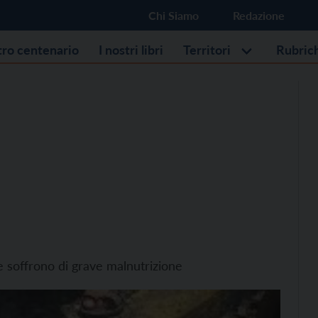
Chi Siamo
Redazione
stro centenario
I nostri libri
Territori
Rubric
e soffrono di grave malnutrizione