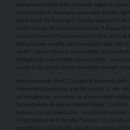
dall’azienda RWM Italia, con sede legale a Ghedi i
Domusnovas in Sardegna, sono state fornite dall’It
Royal Saudi Air Force per i bombardamenti in Yeme
scrive Giorgio Beretta su
Unimondo. Il Rapporto O
bombardamenti a Sana’a nel settembre 2016, di pi
dall’aviazione saudita contrassegnate dalla sigl
A4447'. Quest’ultima è riconducibile all’azienda 
Spiegano gli esperti delle Nazioni Unite: “una bo
quello di 56 veicoli da una tonnellata lanciati a una
Beretta ricorda che il Consiglio di Sicurezza dell'
Yemen della coalizione a guida saudita” e che sul
un'indagine per accertare se vi siano state violaz
l'esportazione di sistemi militari italiani”. L'arti
italiano, che ha autorizzato – sia quando premier
l'esportazione delle bombe “italiane” in una situazi
presidente del Consiglio, quando era ancora il tit