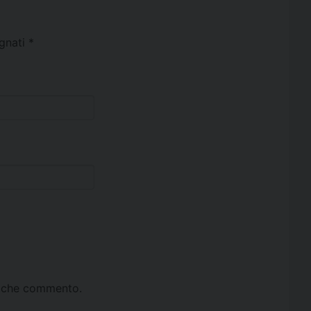
egnati
*
ta che commento.