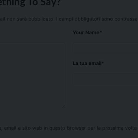
thing To Say?
mail non sarà pubblicato.
I campi obbligatori sono contrass
Your Name
*
La tua email
*
e, email e sito web in questo browser per la prossima vol