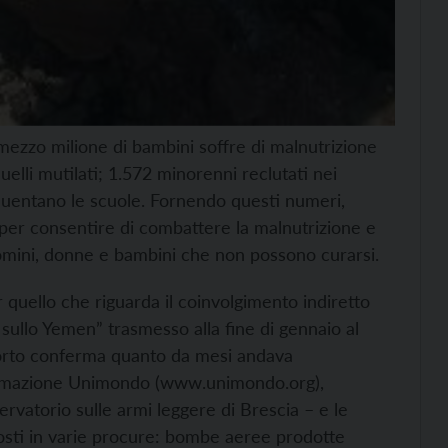
 mezzo milione di bambini soffre di malnutrizione
elli mutilati; 1.572 minorenni reclutati nei
equentano le scuole. Fornendo questi numeri,
, per consentire di combattere la malnutrizione e
 uomini, donne e bambini che non possono curarsi.
r quello che riguarda il coinvolgimento indiretto
ti sullo Yemen” trasmesso alla fine di gennaio al
pporto conferma quanto da mesi andava
formazione Unimondo (
www.unimondo.org),
ervatorio sulle armi leggere di Brescia – e le
sti in varie procure: bombe aeree prodotte