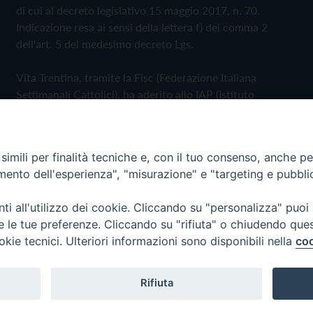
di cui al decreto legislativo 15 maggio 2017, n. 70.
Indicazione resa ai sensi della lettera f) del comma 2
dell'art. 5 del medesimo decreto Lgs.
Vita Trentina, tramite la Fisc (Federazione Italiana
Settimanali Cattolici), ha aderito allo IAP (Istituto
dell'Autodisciplina Pubblicitaria) accettando il Codice di
Autodisciplina della Comunicazione Commerciale
imili per finalità tecniche e, con il tuo consenso, anche per 
Privacy Policy
Cookie Policy
amento dell'esperienza", "misurazione" e "targeting e pubbli
i all'utilizzo dei cookie. Cliccando su "personalizza" puoi
 Trentina Editrice
re le tue preferenze. Cliccando su "rifiuta" o chiudendo que
okie tecnici. Ulteriori informazioni sono disponibili nella
coo
Rifiuta