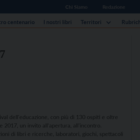
Chi Siamo
Redazione
stro centenario
I nostri libri
Territori
Rubric
7
tival dell'educazione, con più di 130 ospiti e oltre
 2017, un invito all'apertura, all'incontro.
i di libri e ricerche, laboratori, giochi, spettacoli