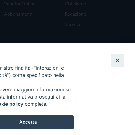
Vendita Online
Chi Siamo
Abbonamenti
Redazione
Scrivici
altre finalità ("interazioni e
cità") come specificato nella
 avere maggiori informazioni sui
sta informativa proseguirai la
kie policy
completa.
Torna all'inizio
Accetta