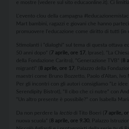
e mostre (vedere sul sito
educaonline.it). Ci limi
L'evento clou della campagna #leducazionemista
Mart bambini, ragazzi e giovani che hanno parteci
promuovere l'educazione come diritto di tutti (in c
Stimolanti i “dialoghi” sul tema di questa ottava 
50 anni dopo” (
7 aprile, ore 17
, Iprase), “La Chies
della Fondazione Caritro), “Generazione TVB” (
8 a
migranti” (
8 aprile, ore 17
, Palazzo della Fondazio
maestri come Bruno Bozzetto, Paolo d'Altan, Ivo 
Per gli incontri con gli autori consigliamo “Le idee
Serendipity Bistrot), “Il cibo che ci nutre” con An
“Un altro presente è possibile?” con Isabella Mari
Da non perdere la
lectio
di Tito Boeri (
7 aprile, o
nuova scuola” (
8 aprile, ore 9.30
, Palazzo Istruzio
Niccolò Agliardi e i protagonisti della serie tv di R