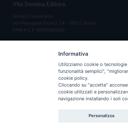
Vita Trentina Editrice
Società Cooperativa
Via Monsignor Endrici, 14 – 38122 Trento
P.IVA e C.F. 00199960220
Informativa
Utilizziamo cookie o tecnologie s
funzionalità semplici", "miglior
cookie policy.
Cliccando su "accetta" acconsent
Copyright © 2019 - Tutti i diritti riservati - Vita
cookie utilizzati e personalizza
navigazione installando i soli co
Privacy Policy
Personalizza