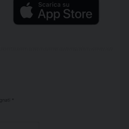
egnati
*