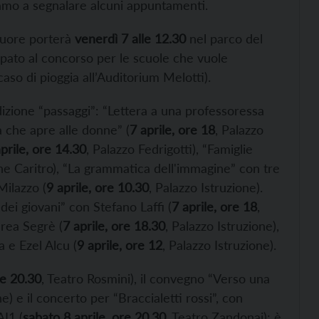
tiamo a segnalare alcuni appuntamenti.
cuore porterà
venerdì 7 alle 12.30
nel parco del
pato al concorso per le scuole che vuole
aso di pioggia all’Auditorium Melotti).
edizione “passaggi”: “Lettera a una professoressa
a che apre alle donne” (
7 aprile, ore 18
, Palazzo
prile, ore 14.30
, Palazzo Fedrigotti), “Famiglie
ne Caritro), “La grammatica dell'immagine” con tre
Milazzo (
9 aprile, ore 10.30
, Palazzo Istruzione).
 dei giovani” con Stefano Laffi (
7 aprile, ore 18
,
drea Segrè (
7 aprile, ore 18.30
, Palazzo Istruzione),
a e Ezel Alcu (
9 aprile, ore 12
, Palazzo Istruzione).
re 20.30
, Teatro Rosmini), il convegno “Verso una
ne) e il concerto per “Braccialetti rossi”, con
AI1 (
sabato 8 aprile, ore 20.30
, Teatro Zandonai); è