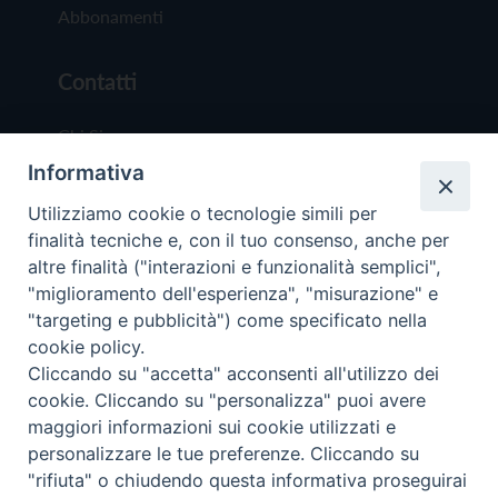
Abbonamenti
Contatti
Chi Siamo
Informativa
Redazione
Scrivici
Utilizziamo cookie o tecnologie simili per
finalità tecniche e, con il tuo consenso, anche per
altre finalità ("interazioni e funzionalità semplici",
"miglioramento dell'esperienza", "misurazione" e
"targeting e pubblicità") come specificato nella
cookie policy.
Copyright © 2019 - Tutti i diritti riservati - Vit
Cliccando su "accetta" acconsenti all'utilizzo dei
Trentina Editrice
cookie. Cliccando su "personalizza" puoi avere
maggiori informazioni sui cookie utilizzati e
Privacy Policy
personalizzare le tue preferenze. Cliccando su
Torna all'inizi
"rifiuta" o chiudendo questa informativa proseguirai