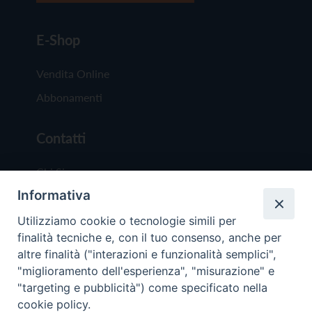
E-Shop
Vendita Online
Abbonamenti
Contatti
Chi Siamo
Informativa
Redazione
Scrivici
Utilizziamo cookie o tecnologie simili per
finalità tecniche e, con il tuo consenso, anche per
altre finalità ("interazioni e funzionalità semplici",
"miglioramento dell'esperienza", "misurazione" e
"targeting e pubblicità") come specificato nella
cookie policy.
Copyright © 2019 - Tutti i diritti riservati - Vit