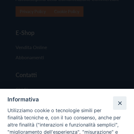
Privacy Policy
Cookie Policy
E-Shop
Vendita Online
Abbonamenti
Contatti
Chi Siamo
Informativa
Redazione
Scrivici
Utilizziamo cookie o tecnologie simili per
finalità tecniche e, con il tuo consenso, anche per
altre finalità ("interazioni e funzionalità semplici",
"miglioramento dell'esperienza", "misurazione" e