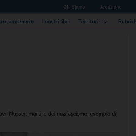
Chi Siamo
Redazione
stro centenario
I nostri libri
Territori
Rubric
ayr-Nusser, martire del nazifascismo, esempio di