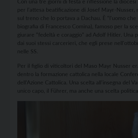
Con una tre giorni di festa e riflessione la dioc
per l'attesa beatificazione di Josef Mayr-Nusser, m
sul treno che lo portava a Dachau. È “l'uomo che dis
biografia di Francesco Comina), famoso per la scelt
giurare “fedeltà e coraggio” ad Adolf Hitler. Una p
dai suoi stessi carcerieri, che egli prese nell'ot
nelle SS.
Per il figlio di viticoltori del Maso Mayr Nusser e
dentro la formazione cattolica nella locale Confer
dell’Azione Cattolica. Una scelta all'insegna del 
unico capo, il Führer, ma anche una scelta politic