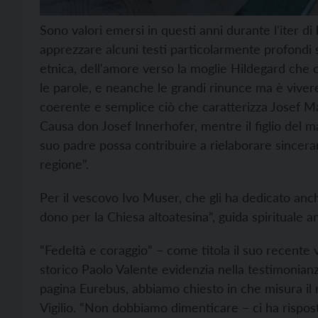
Sono valori emersi in questi anni durante l'iter d
apprezzare alcuni testi particolarmente profondi 
etnica, dell'amore verso la moglie Hildegard che c
le parole, e neanche le grandi rinunce ma è vivere
coerente e semplice ciò che caratterizza Josef May
Causa don Josef Innerhofer, mentre il figlio del m
suo padre possa contribuire a rielaborare sincerame
regione”.
Per il vescovo Ivo Muser, che gli ha dedicato anch
dono per la Chiesa altoatesina”, guida spirituale
“Fedeltà e coraggio” – come titola il suo recente v
storico Paolo Valente evidenzia nella testimonian
pagina Eurebus, abbiamo chiesto in che misura il
Vigilio. “Non dobbiamo dimenticare – ci ha rispo