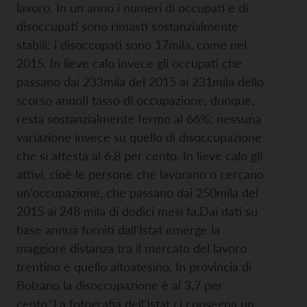
lavoro. In un anno i numeri di occupati e di
disoccupati sono rimasti sostanzialmente
stabili: i disoccupati sono 17mila, come nel
2015. In lieve calo invece gli occupati che
passano dai 233mila del 2015 ai 231mila dello
scorso anno
Il tasso di occupazione, dunque,
resta sostanzialmente fermo al 66%; nessuna
variazione invece su quello di disoccupazione
che si attesta al 6,8 per cento. In lieve calo gli
attivi, cioè le persone che lavorano o cercano
un’occupazione, che passano dai 250mila del
2015 ai 248 mila di dodici mesi fa.
Dai dati su
base annua forniti dall’Istat emerge la
maggiore distanza tra il mercato del lavoro
trentino e quello altoatesino. In provincia di
Bolzano la disoccupazione è al 3,7 per
cento.
“La fotografia dell’Istat ci consegna un