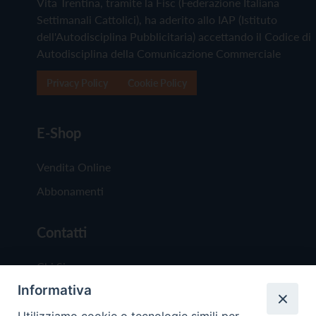
Vita Trentina, tramite la Fisc (Federazione Italiana
Settimanali Cattolici), ha aderito allo IAP (Istituto
dell'Autodisciplina Pubblicitaria) accettando il Codice di
Autodisciplina della Comunicazione Commerciale
Privacy Policy
Cookie Policy
E-Shop
Vendita Online
Abbonamenti
Contatti
Chi Siamo
Informativa
Redazione
Scrivici