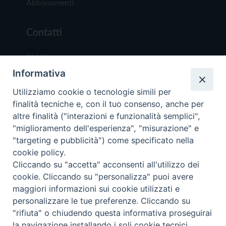
Abbonamenti
Contatti
Chi Siamo
Informativa
Redazione
Scrivici
Utilizziamo cookie o tecnologie simili per
finalità tecniche e, con il tuo consenso, anche per
altre finalità ("interazioni e funzionalità semplici",
"miglioramento dell'esperienza", "misurazione" e
"targeting e pubblicità") come specificato nella
cookie policy.
Copyright © 2019 - Tutti i diritti riservati - Vit
Cliccando su "accetta" acconsenti all'utilizzo dei
Trentina Editrice
cookie. Cliccando su "personalizza" puoi avere
maggiori informazioni sui cookie utilizzati e
Privacy Policy
personalizzare le tue preferenze. Cliccando su
Torna all'inizi
"rifiuta" o chiudendo questa informativa proseguirai
la navigazione installando i soli cookie tecnici.