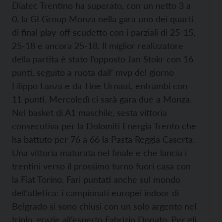
Diatec Trentino ha superato, con un netto 3 a
0, la GI Group Monza nella gara uno dei quarti
di final play-off scudetto con i parziali di 25-15,
25-18 e ancora 25-18. Il miglior realizzatore
della partita è stato l’opposto Jan Stokr con 16
punti, seguito a ruota dall’ mvp del giorno
Filippo Lanza e da Tine Urnaut, entrambi con
11 punti. Mercoledì ci sarà gara due a Monza.
Nel basket di A1 maschile, sesta vittoria
consecutiva per la Dolomiti Energia Trento che
ha battuto per 76 a 66 la Pasta Reggia Caserta.
Una vittoria maturata nel finale e che lancia i
trentini verso il prossimo turno fuori casa con
la Fiat Torino. Fari puntati anche sul mondo
dell’atletica: i campionati europei indoor di
Belgrado si sono chiusi con un solo argento nel
triplo, grazie all’esperto Fabrizio Donato. Per gli