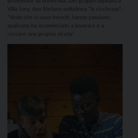
professore all'università. Del gruppo ospitato a
Villa Lory, don Stefano sottolinea “la ricchezza”:
“Vedo che si sono inseriti, hanno passione,
qualcuno ha incominciato a lavorare e a
cercare una propria strada”.