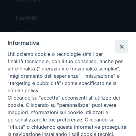
Abbonamenti
Contatti
Chi Siamo
Informativa
Redazione
Scrivici
Utilizziamo cookie o tecnologie simili per
finalità tecniche e, con il tuo consenso, anche per
altre finalità ("interazioni e funzionalità semplici",
"miglioramento dell'esperienza", "misurazione" e
"targeting e pubblicità") come specificato nella
cookie policy.
Copyright © 2019 - Tutti i diritti riservati - Vit
Cliccando su "accetta" acconsenti all'utilizzo dei
Trentina Editrice
cookie. Cliccando su "personalizza" puoi avere
maggiori informazioni sui cookie utilizzati e
Privacy Policy
personalizzare le tue preferenze. Cliccando su
Torna all'inizi
"rifiuta" o chiudendo questa informativa proseguirai
la navigazione installando i soli cookie tecnici.