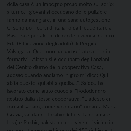
della casa è un impegno preso molto sul serio:
a turno, i giovani si occupano delle pulizie e
fanno da mangiare, in una sana autogestione.
Ci sono poi i corsi di italiano da frequentare a
Baselga e per alcuni di loro le lezioni al Centro
Eda (Educazione degli adulti) di Pergine
Valsugana. Qualcuno ha partecipato a tirocini
formativi. “Alasan si è occupato degli anziani
del Centro diurno della cooperativa Casa,
adesso quando andiamo in giro mi dice: Qui
abita questo, qui abita quella…”. Saidou ha
lavorato come aiuto cuoco al “Rododendro”
gestito dalla stessa cooperativa. “E adesso ci
torna il sabato, come volontario”, rimarca Maria
Grazia, salutando Ibrahim (che si fa chiamare
Ibra) e Pakhir, pakistano, che vive qui vicino in
un appartamento ed è uno dei 150 richiedenti