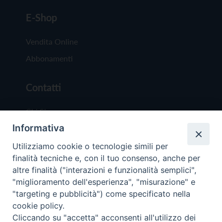
E-Shop
Vendita Online
Abbonamenti
Contatti
Chi Siamo
Informativa
Redazione
Scrivici
Utilizziamo cookie o tecnologie simili per
finalità tecniche e, con il tuo consenso, anche per
altre finalità ("interazioni e funzionalità semplici",
"miglioramento dell'esperienza", "misurazione" e
"targeting e pubblicità") come specificato nella
cookie policy.
Copyright © 2019 - Tutti i diritti riservati - Vit
Cliccando su "accetta" acconsenti all'utilizzo dei