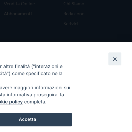
Vendita Online
Chi Siamo
Abbonamenti
Redazione
Scrivici
altre finalità ("interazioni e
cità") come specificato nella
 avere maggiori informazioni sui
sta informativa proseguirai la
kie policy
completa.
Torna all'inizio
Accetta