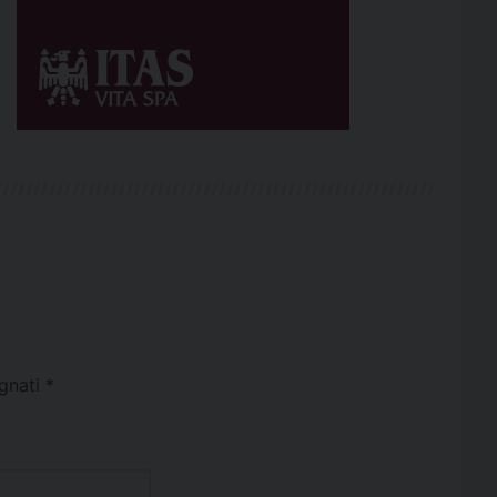
egnati
*