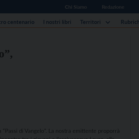
Chi Siamo
Redazione
stro centenario
I nostri libri
Territori
Rubric
o”,
“Passi di Vangelo”. La nostra emittente proporrà