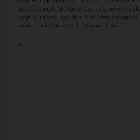
in diretta, per quanti non potranno partecipare, l’i
luce del vangelo di Marco. L’appuntamento è nell
pregare insieme, ascoltare il racconto evengelico 
partire dalle domande dei giovani stessi.
di