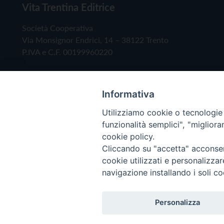
Vita Trentina Editrice
Società Cooperativa
Via Monsignor Endrici, 14 – 38122 Trento
P.IVA e C.F. 00199960220
Informativa
Utilizziamo cookie o tecnologie s
funzionalità semplici", "miglior
cookie policy.
Cliccando su "accetta" acconsent
Copyright © 2019 - Tutti i diritti riservati - Vita
cookie utilizzati e personalizza
navigazione installando i soli co
Privacy Policy
Personalizza