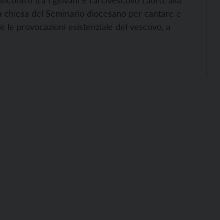
ncontro tra i giovani e l’arcivescovo Lauro, alla
a chiesa del Seminario diocesano per cantare e
e le provocazioni esistenziale del vescovo, a