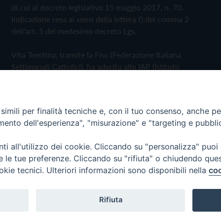
di cui al decreto legislativo 15 maggio 2017, n. 70.
Indicazione resa ai sensi della lettera f) del comma 2
dell'art. 5 del medesimo decreto Lgs.
Vita Trentina, tramite la Fisc (Federazione Italiana
Settimanali Cattolici), ha aderito allo IAP (Istituto
dell'Autodisciplina Pubblicitaria) accettando il Codice di
Autodisciplina della Comunicazione Commerciale
imili per finalità tecniche e, con il tuo consenso, anche per 
Privacy Policy
Cookie Policy
amento dell'esperienza", "misurazione" e "targeting e pubbli
i all'utilizzo dei cookie. Cliccando su "personalizza" puoi
 Trentina Editrice
re le tue preferenze. Cliccando su "rifiuta" o chiudendo que
okie tecnici. Ulteriori informazioni sono disponibili nella
coo
Rifiuta