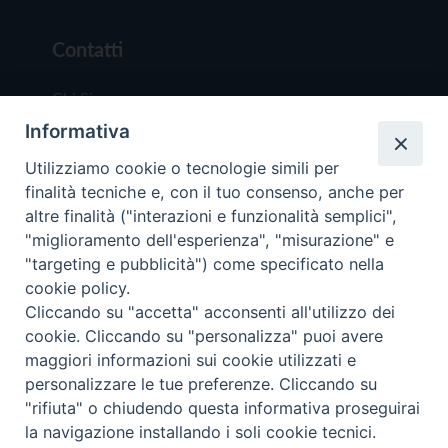
Contatti
Chi Siamo
Informativa
Redazione
Scrivici
Utilizziamo cookie o tecnologie simili per
finalità tecniche e, con il tuo consenso, anche per
altre finalità ("interazioni e funzionalità semplici",
"miglioramento dell'esperienza", "misurazione" e
"targeting e pubblicità") come specificato nella
cookie policy.
Copyright © 2019 - Tutti i diritti riservati - Vit
Cliccando su "accetta" acconsenti all'utilizzo dei
Trentina Editrice
cookie. Cliccando su "personalizza" puoi avere
maggiori informazioni sui cookie utilizzati e
Privacy Policy
personalizzare le tue preferenze. Cliccando su
Torna all'inizi
"rifiuta" o chiudendo questa informativa proseguirai
la navigazione installando i soli cookie tecnici.