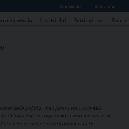
Chi Siamo
Redazione
stro centenario
I nostri libri
Territori
Rubric
”
lo della politica, ma i partiti sono comitati
nto di Italia Futura colpa dello scarso interesse di
Ma non ho tessere e non ricandido». Carli