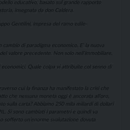
modello educativo, basato sul grande rapporto
storia, insegnata da don Caldera.
uppo Gentilini, impresa del ramo edile-
 un cambio di paradigma economico. E’ la nuova
% del valore precedente. Non solo nell’immobiliare.
ali economici. Quale colpa vi attribuite col senno di
averso cui la finanza ha manifestato la crisi che
fatto che nessuna moneta oggi è ancorata all’oro,
ato sulla carta? Abbiamo 250 mila miliardi di dollari
 PIL. Si sono cambiati i parametri e quindi va
amo sofferto un’enorme svalutazione dovuta