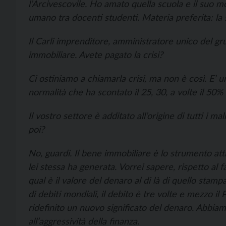
l’Arcivescovile. Ho amato quella scuola e il suo 
umano tra docenti studenti. Materia preferita: la 
Il Carli imprenditore, amministratore unico del gr
immobiliare. Avete pagato la crisi?
Ci ostiniamo a chiamarla crisi, ma non è così. E’
normalità che ha scontato il 25, 30, a volte il 50
Il vostro settore è additato all’origine di tutti i m
poi?
No, guardi. Il bene immobiliare è lo strumento attr
lei stessa ha generata. Vorrei sapere, rispetto al 
qual è il valore del denaro al di là di quello stamp
di debiti mondiali, il debito è tre volte e mezzo il
ridefinito un nuovo significato del denaro. Abbi
all’aggressività della finanza.