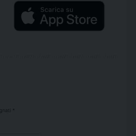
egnati
*