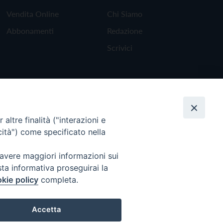
Vendita Online
Chi Siamo
Abbonamenti
Redazione
Scrivici
altre finalità ("interazioni e
cità") come specificato nella
 avere maggiori informazioni sui
sta informativa proseguirai la
kie policy
completa.
Torna all'inizio
Accetta