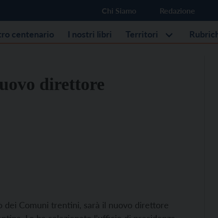
Chi Siamo
Redazione
stro centenario
I nostri libri
Territori
Rubric
uovo direttore
 dei Comuni trentini, sarà il nuovo direttore