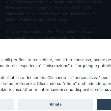
Vita Trentina percepisce i contributi pubblici all'editoria
di cui al decreto legislativo 15 maggio 2017, n. 70.
Indicazione resa ai sensi della lettera f) del comma 2
dell'art. 5 del medesimo decreto Lgs.
Vita Trentina, tramite la Fisc (Federazione Italiana
Settimanali Cattolici), ha aderito allo IAP (Istituto
dell'Autodisciplina Pubblicitaria) accettando il Codice di
Autodisciplina della Comunicazione Commerciale
imili per finalità tecniche e, con il tuo consenso, anche per 
Privacy Policy
Cookie Policy
amento dell'esperienza", "misurazione" e "targeting e pubbli
i all'utilizzo dei cookie. Cliccando su "personalizza" puoi
 Trentina Editrice
re le tue preferenze. Cliccando su "rifiuta" o chiudendo que
okie tecnici. Ulteriori informazioni sono disponibili nella
coo
Rifiuta