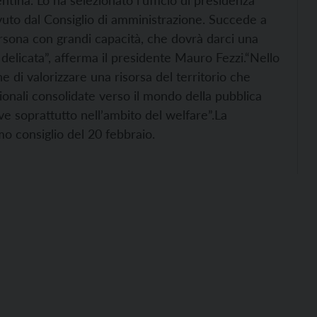
tina. Lo ha selezionato l’ufficio di presidenza
vuto dal Consiglio di amministrazione. Succede a
rsona con grandi capacità, che dovrà darci una
elicata”, afferma il presidente Mauro Fezzi.
“Nello
 di valorizzare una risorsa del territorio che
ionali consolidate verso il mondo della pubblica
e soprattutto nell’ambito del welfare”.
La
mo consiglio del 20 febbraio.