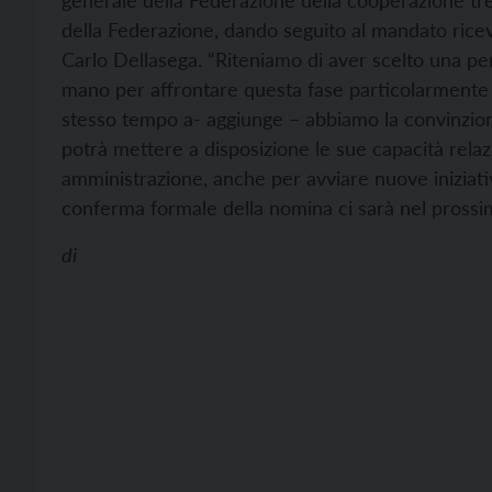
generale della Federazione della cooperazione tren
della Federazione, dando seguito al mandato rice
Carlo Dellasega.
“Riteniamo di aver scelto una pe
mano per affrontare questa fase particolarmente d
stesso tempo a- aggiunge – abbiamo la convinzione
potrà mettere a disposizione le sue capacità relaz
amministrazione, anche per avviare nuove iniziativ
conferma formale della nomina ci sarà nel prossi
di