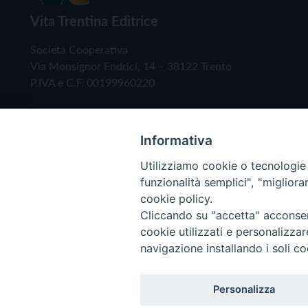
Vita Trentina Editrice
Società Cooperativa
Via Monsignor Endrici, 14 – 38122 Trento
P.IVA e C.F. 00199960220
Informativa
Utilizziamo cookie o tecnologie s
funzionalità semplici", "miglior
cookie policy.
Cliccando su "accetta" acconsent
Copyright © 2019 - Tutti i diritti riservati - Vita
cookie utilizzati e personalizza
navigazione installando i soli co
Privacy Policy
Personalizza