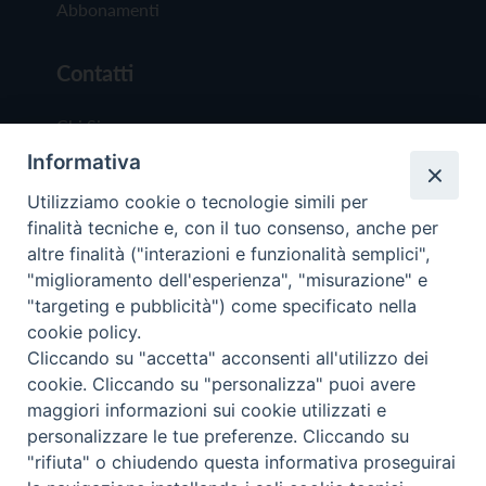
Abbonamenti
Contatti
Chi Siamo
Informativa
Redazione
Scrivici
Utilizziamo cookie o tecnologie simili per
finalità tecniche e, con il tuo consenso, anche per
altre finalità ("interazioni e funzionalità semplici",
"miglioramento dell'esperienza", "misurazione" e
"targeting e pubblicità") come specificato nella
cookie policy.
Copyright © 2019 - Tutti i diritti riservati - Vit
Cliccando su "accetta" acconsenti all'utilizzo dei
Trentina Editrice
cookie. Cliccando su "personalizza" puoi avere
maggiori informazioni sui cookie utilizzati e
Privacy Policy
personalizzare le tue preferenze. Cliccando su
Torna all'inizi
"rifiuta" o chiudendo questa informativa proseguirai